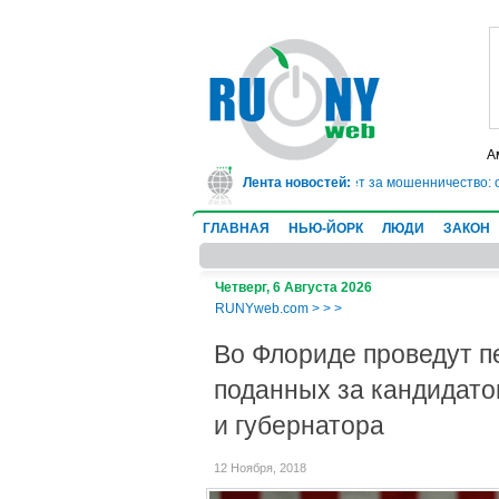
А
В Техасе врач-ревматолог сядет в тюрьму на 10 лет за мошенничество: о
Лента новостей:
ГЛАВНАЯ
НЬЮ-ЙОРК
ЛЮДИ
ЗАКОН
Четверг, 6 Августа 2026
RUNYweb.com
>
>
>
Во Флориде проведут пе
поданных за кандидато
и губернатора
12 Ноября, 2018