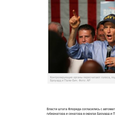
Контролирующие органы пересчитают голоса, по
Броуард и Палм-Бич. Фото: AP
Власти штата Флорида согласились с автомат
губернатора и сенатора в округах Броуард и 