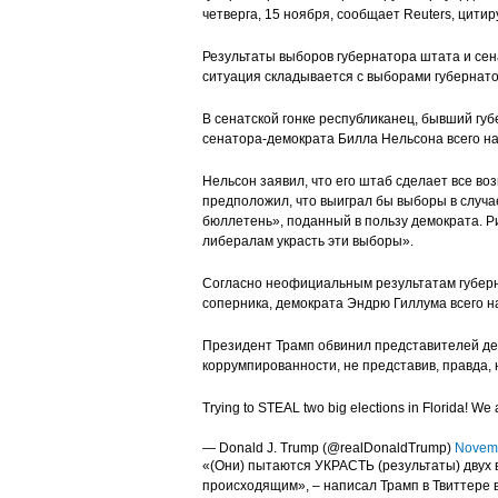
четверга, 15 ноября, сообщает Reuters, цити
Результаты выборов губернатора штата и се
ситуация складывается с выборами губернат
В сенатской гонке республиканец, бывший гу
сенатора-демократа Билла Нельсона всего на 
Нельсон заявил, что его штаб сделает все в
предположил, что выиграл бы выборы в случа
бюллетень», поданный в пользу демократа. Ри
либералам украсть эти выборы».
Согласно неофициальным результатам губерн
соперника, демократа Эндрю Гиллума всего на
Президент Трамп обвинил представителей дем
коррумпированности, не представив, правда, 
Trying to STEAL two big elections in Florida! We 
— Donald J. Trump (@realDonaldTrump)
Novemb
«(Они) пытаются УКРАСТЬ (результаты) двух
происходящим», – написал Трамп в Твиттере в