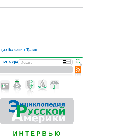
ие болезни
●
Трамп отложил введение 50-процентных пошлин на товары из Е
RUNYjews
ВЕСТИ ИЗ УКРАИНЫ
И Н Т Е Р В Ь Ю