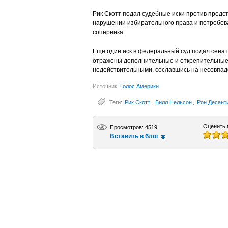
Рик Скотт подал судебные иски против предст
нарушении избирательного права и потребова
соперника.
Еще один иск в федеральный суд подал сенат
отражены дополнительные и открепительные 
недействительными, сославшись на несовпад
Источник:
Голос Америки
Теги:
Рик Скотт
,
Билл Нельсон
,
Рон Десант
Оценить 
Просмотров: 4519
Вставить в блог