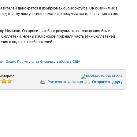
авителей демократов в избиркомах обоих округов. Он обвинил их в
л дать ему доступ к информации о результатах голосования за его
ор Нельсон. Он просит, чтобы в результатах голосования были
бюллетени. Члены избиркомов признали часть этих бюллетеней
ения в подписях избирателей.
ис
,
Эндрю Гиллум
,
штат Флорида
,
выборы в США
материал
Распечатать статью
Отправить другу