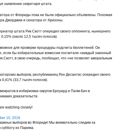
руя заявление секретаря штата.
натора от Флориды пока не были официально объявлены. Похожая
ора Джорджии и сенатора от Аризоны.
бернатор штата Рик Скотт опередил своего оппонента, нынешнего
0,15% (около 12,5 тысяч голосов).
озможное для проверки процедуры подсчета бюллетеней. Он
е, если бы избирательные комиссии посчитали «каждый законный
к Скотт, в свою очередь, пообещал, что «не позволит аморальным
аторских выборов, республиканец Рон Десантис опередил своего
 0,41% (33,7 тысяч голосов).
ократов в избиркомах округов Броуард и Палм-Бич в
никаких доказательств.
are watching closely!
er 10, 2018
 важных выборов во Флориде! Мы внимательно следим за
 субботу из Парижа.