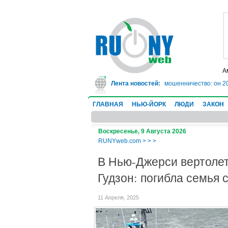
А
ехасе врач-ревматолог сядет в тюрьму на 10 лет за мошенничество: он 20 л
Лента новостей:
ГЛАВНАЯ
НЬЮ-ЙОРК
ЛЮДИ
ЗАКОН
Воскресенье, 9 Августа 2026
RUNYweb.com
>
>
>
В Нью-Джерси вертолет
Гудзон: погибла семья 
11 Апреля, 2025