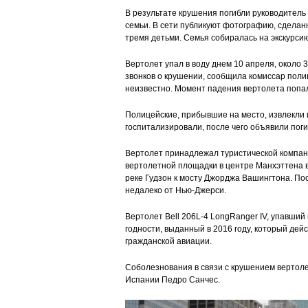
В результате крушения погибли руководитель
семьи. В сети публикуют фотографию, сделан
тремя детьми. Семья собиралась на экскурси
Вертолет упал в воду днем 10 апреля, около 
звонков о крушении, сообщила комиссар поли
неизвестно. Момент падения вертолета попал
Полицейские, прибывшие на место, извлекли 
госпитализировали, после чего объявили по
Вертолет принадлежал туристической компании
вертолетной площадки в центре Манхэттена в 
реке Гудзон к мосту Джорджа Вашингтона. Пос
недалеко от Нью-Джерси.
Вертолет Bell 206L-4 LongRanger IV, упавший 
годности, выданный в 2016 году, который дей
гражданской авиации.
Соболезнования в связи с крушением вертол
Испании Педро Санчес.