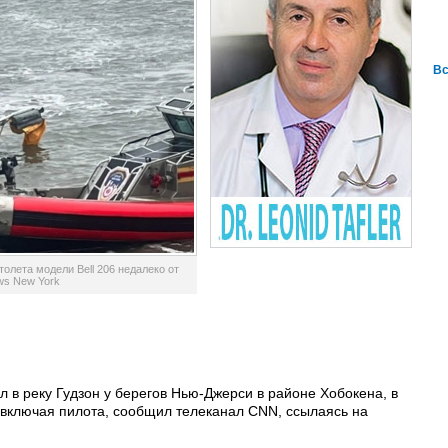
Вс
олета модели Bell 206 недалеко от
ws New York
ал в реку Гудзон у берегов Нью-Джерси в районе Хобокена, в
, включая пилота, сообщил телеканал CNN, ссылаясь на