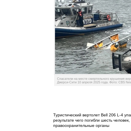
Спасатели на месте смертельного крушения верт
Джерси-Сити 10 апреля 2025 года. Фото: CBS Ne
Туристический вертолет Bell 206 L-4 уп
результате чего погибли шесть человек
правоохранительные органы