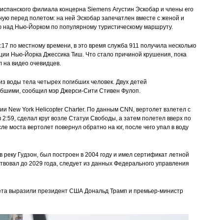
 испанского филиала концерна Siemens Агустин Эскобар и члены его
ную перед полетом: на ней Эскобар запечатлен вместе с женой и
ю над Нью-Йорком по популярному туристическому маршруту.
3:17 по местному времени, в это время служба 911 получила несколько
ции Нью-Йорка Джессика Тиш. Что стало причиной крушения, пока
 на видео очевидцев.
из воды тела четырех погибших человек. Двух детей
гибшими, сообщил мэр Джерси-Сити Стивен Фулоп.
 New York Helicopter Charter. По данным CNN, вертолет взлетел с
2:59, сделал круг возле Статуи Свободы, а затем полетел вверх по
ле моста вертолет повернул обратно на юг, после чего упал в воду
в реку Гудзон, был построен в 2004 году и имел сертификат летной
ствовал до 2029 года, следует из данных Федерального управления
ета выразили президент США Дональд Трамп и премьер-министр