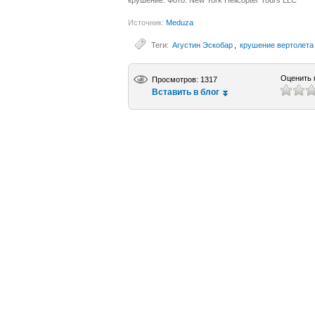
крушение. Фото: New York Helicopter Tours LLC
Источник:
Meduza
Теги:
Агустин Эскобар
,
крушение вертолета
Оценить 
Просмотров: 1317
Вставить в блог