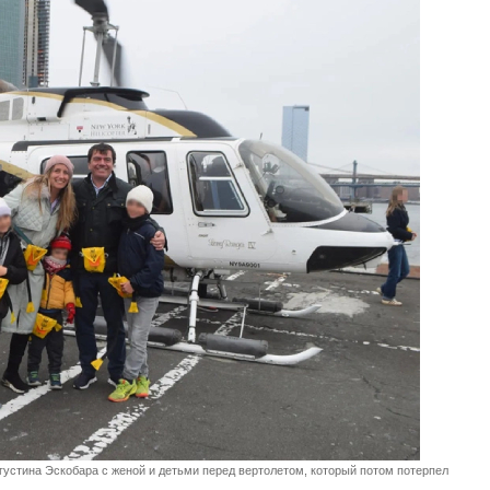
густина Эскобара c женой и детьми перед вертолетом, который потом потерпел