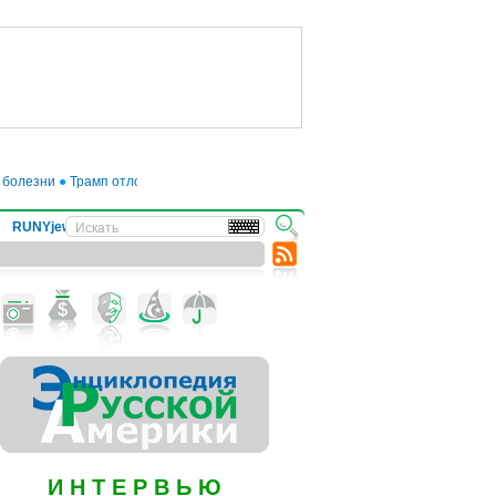
лезни
●
Трамп отложил введение 50-процентных пошлин на товары из ЕС до 
RUNYjews
ВЕСТИ ИЗ УКРАИНЫ
И Н Т Е Р В Ь Ю