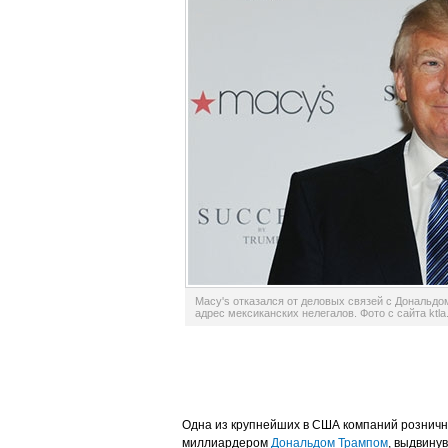
Macy's отказался от деловых связей с Дональдо
адрес мексиканских нелегалов. Фото с сайта ktl
Одна из крупнейших в США компаний рознично
миллиардером
Дональдом Трампом
, выдвину