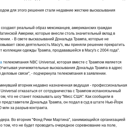
водом для этого решения стали недавние жесткие высказывания
 создают реальный образ мексиканцев, американских граждан
Латинской Америки, которые внесли столь значительный вклад в
лении. - В свете высказываний Дональда Трампа, которые не
новывает свою деятельность Macy's, мы приняли решение прекратить
т коллекции одежды Трампа, продававшейся в Macy's с 2004 года".
а
телекомпания NBC Universal, которая вместе с Трампом является
 "Учитывая уничижительные высказывания Дональда Трампа в адрес
 деловые связи", - подчеркнула телекомпания в заявлении.
в минувший вторник недавно назначенная ведущая - профессиональная
Universal отказаться от сотрудничества с Трампом испаноязычный
том, что не станет показывать шоу "Мисс США". Как сообщили в
представители Дональда Трампа, он подал в суд в штате Нью-Йорк
0 млн за разрыв контракта.
рдера. Во вторник "Фонд Рики Мартина", занимающийся организацией
 о том, что не будет проводить очередное соревнование на поле,