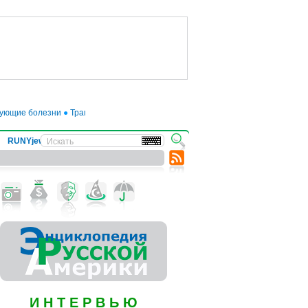
ющие болезни
●
Трамп отложил введение 50-процентных пошлин на товары из
RUNYjews
ВЕСТИ ИЗ УКРАИНЫ
И Н Т Е Р В Ь Ю