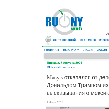
А
В Техасе врач-ревматолог сядет в тюрьму на 10 лет за мошенничество:
Лента новостей:
ГЛАВНАЯ
НЬЮ-ЙОРК
ЛЮДИ
ЗАКОН
Пятница, 7 Августа 2026
RUNYweb.com
>
>
>
Macy's отказался от де
Дональдом Трампом из-
высказывания о мексик
1 Июля, 2015