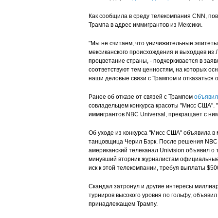
Как сообщила в среду телекомпания CNN, по
Трампа в адрес иммигрантов из Мексики.
"Мы не считаем, что уничижительные эпитеты
мексиканского происхождения и выходцев из 
процветание страны, - подчеркивается в заяв
соответствуют тем ценностям, на которых ос
наши деловые связи с Трампом и отказаться о
Ранее об отказе от связей с Трампом
объявил
совладельцем конкурса красоты "Мисс США".
иммигрантов NBC Universal, прекращает с ним
Об уходе из конкурса "Мисс США" объявила 
танцовщица Черил Бэрк. После решения NBC 
американский телеканал Univision объявил о 
минувший вторник журналистам официальные 
иск к этой телекомпании, требуя выплаты $50
Скандал затронул и другие интересы миллиа
турниров высокого уровня по гольфу, объявил
принадлежащем Трампу.