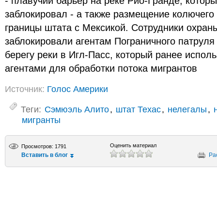
- плавучий барьер на реке Рио-Гранде, котор
заблокировал - а также размещение колючего
границы штата с Мексикой. Сотрудники охран
заблокировали агентам Пограничного патруля
берегу реки в Игл-Пасс, который ранее испо
агентами для обработки потока мигрантов
Источник:
Голос Америки
Теги:
Сэмюэль Алито
,
штат Техас
,
нелегалы
,
мигранты
Оценить материал
Просмотров: 1791
Вставить в блог
Ра