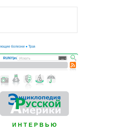
ющие болезни
●
Трамп отложил введение 50-процентных пошлин на товары из
RUNYjews
ВЕСТИ ИЗ УКРАИНЫ
И Н Т Е Р В Ь Ю