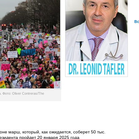
Вс
 Фото: Oliver Contreras/The
не марш, который, как ожидается, соберет 50 тыс.
езидента пройдет 20 января 2025 года