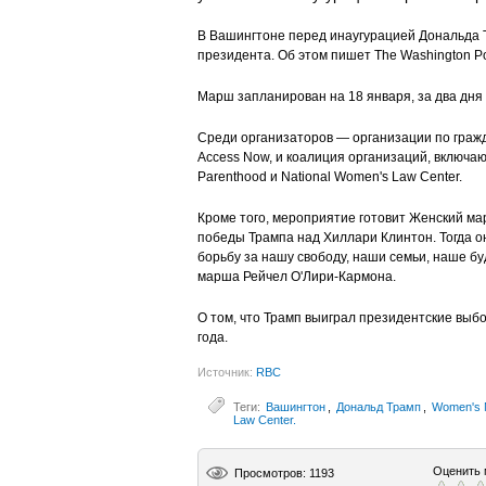
В Вашингтоне перед инаугурацией Дональда 
президента. Об этом пишет The Washington P
Марш запланирован на 18 января, за два дня 
Среди организаторов — организации по гражд
Access Now, и коалиция организаций, включа
Parenthood и National Women's Law Center.
Кроме того, мероприятие готовит Женский ма
победы Трампа над Хиллари Клинтон. Тогда о
борьбу за нашу свободу, наши семьи, наше 
марша Рейчел О'Лири-Кармона.
О том, что Трамп выиграл президентские выбо
года.
Источник:
RBC
Теги:
Вашингтон
,
Дональд Трамп
,
Women's 
Law Center.
Оценить 
Просмотров: 1193