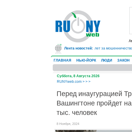
А
В Техасе врач-ревматолог сядет в тюрьму на 10 лет за мошенничество:
Лента новостей:
ГЛАВНАЯ
НЬЮ-ЙОРК
ЛЮДИ
ЗАКОН
Суббота, 8 Августа 2026
RUNYweb.com
>
>
>
Перед инаугурацией Тр
Вашингтоне пройдет н
тыс. человек
8 Ноября, 2024