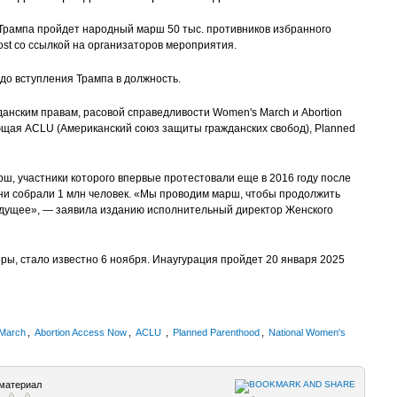
Трампа пройдет народный марш 50 тыс. противников избранного
ost со ссылкой на организаторов мероприятия.
до вступления Трампа в должность.
анским правам, расовой справедливости Women's March и Abortion
ющая ACLU (Американский союз защиты гражданских свобод), Planned
рш, участники которого впервые протестовали еще в 2016 году после
ни собрали 1 млн человек. «Мы проводим марш, чтобы продолжить
будущее», — заявила изданию исполнительный директор Женского
ры, стало известно 6 ноября. Инаугурация пройдет 20 января 2025
March
,
Abortion Access Now
,
ACLU
,
Planned Parenthood
,
National Women's
материал