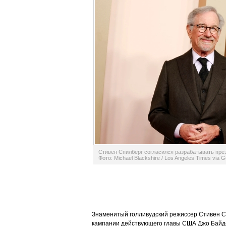
Стивен Спилберг согласился разрабатывать пре
Фото: Michael Blackshire / Los Angeles Times via 
Знаменитый голливудский режиссер Стивен Сп
кампании действующего главы США Джо Байде