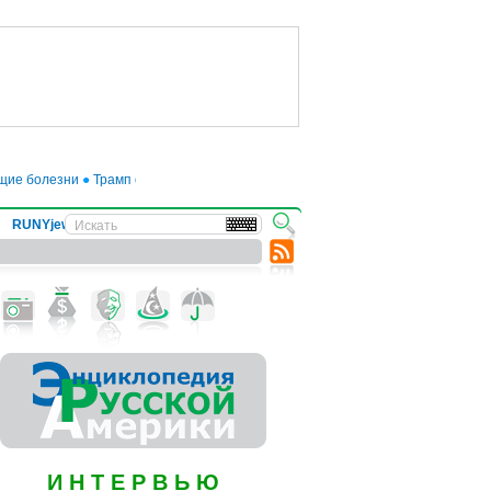
ие болезни
●
Трамп отложил введение 50-процентных пошлин на товары из Е
RUNYjews
ВЕСТИ ИЗ УКРАИНЫ
И Н Т Е Р В Ь Ю