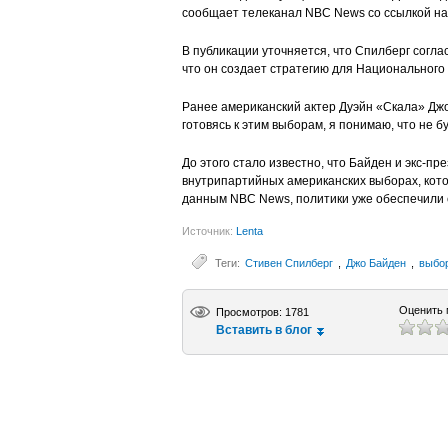
сообщает телеканал NBC News со ссылкой на 
В публикации уточняется, что Спилберг согл
что он создает стратегию для Национального
Ранее американский актер Дуэйн «Скала» Джо
готовясь к этим выборам, я понимаю, что не б
До этого стало известно, что Байден и экс-
внутрипартийных американских выборах, кот
данным NBC News, политики уже обеспечили 
Источник:
Lenta
Теги:
Стивен Спилберг
,
Джо Байден
,
выбо
Оценить 
Просмотров: 1781
Вставить в блог