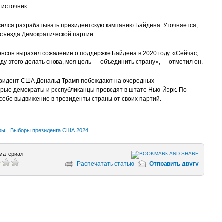
источник.
асился разрабатывать президентскую кампанию Байдена. Уточняется,
 съезда Демократической партии.
нсон выразил сожаление о поддержке Байдена в 2020 году. «Сейчас,
уду этого делать снова, моя цель — объединить страну», ― отметил он.
президент США Дональд Трамп побеждают на очередных
орые демократы и республиканцы проводят в штате Нью-Йорк. По
себе выдвижение в президенты страны от своих партий.
ры
,
Выборы президента США 2024
материал
Распечатать статью
Отправить другу