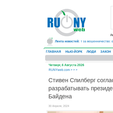
А
В Техасе врач-ревматолог сядет в тюрьму на 10 лет за мошенничество: он
Лента новостей:
ГЛАВНАЯ
НЬЮ-ЙОРК
ЛЮДИ
ЗАКОН
Четверг, 6 Августа 2026
RUNYweb.com
>
>
>
Стивен Спилберг согла
разрабатывать презид
Байдена
30 Апреля, 2024