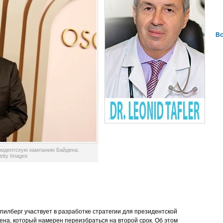
Вс
зидентскую кампанию Байдена.
Getty Images
илберг участвует в разработке стратегии для президентской
на, который намерен переизбраться на второй срок. Об этом