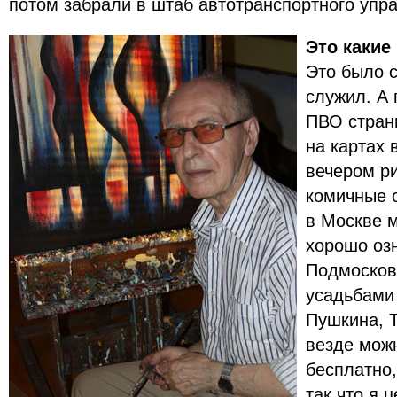
потом забрали в штаб автотранспортного упр
Это какие
Это было с
служил. А 
ПВО стран
на картах 
вечером р
комичные 
в Москве 
хорошо оз
Подмосков
усадьбами
Пушкина, 
везде мож
бесплатно
так что я