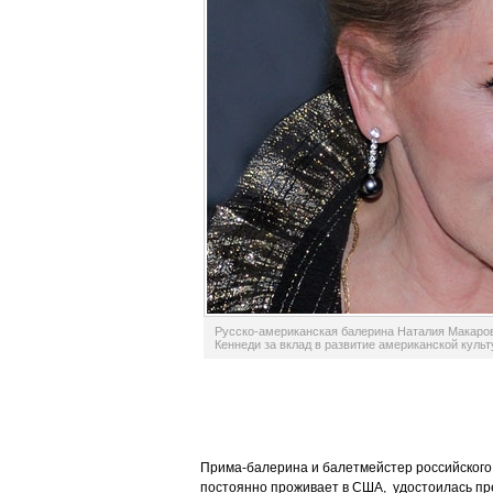
Русско-американская балерина Наталия Макаро
Кеннеди за вклад в развитие американской культ
Прима-балерина и балетмейстер российского 
постоянно проживает в США, удостоилась пр