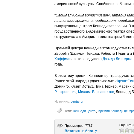
американской культуры. Сообщение об этом 
"
Своим глубоким артистизмом Наталия Мака
настоящее время она продолжает передават
выпущенном центром Кеннеди заявлении. В н
государственного академического театра опе
сотрудничала с Американским театром балет
Премией центра Кеннеди в этом году отметили
Zeppelin (Джимми Пейджа, Роберта Планта и 
Хоффман
а и телеведущего
Дэвида Леттерма
года.
В этом году премия Кеннеди-центра вручается 
Ранее этой награды удостаивались
Фрэнк Си
Доминго, Клинт Иствуд, Тина Тернер, Мартин
Ростропович
,
Михаил Барышников
, Леонард 
Источник:
Lenta.ru
Теги:
Кеннеди центр
,
премия Кеннеди центр
Оценить 
Просмотров: 7787
Вставить в блог