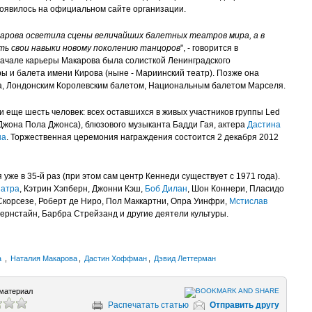
появилось на официальном сайте организации.
рова осветила сцены величайших балетных театров мира, а в
ь свои навыки новому поколению танцоров
", - говорится в
ачале карьеры Макарова была солисткой Ленинградского
ры и балета имени Кирова (ныне - Мариинский театр). Позже она
а, Лондонским Королевским балетом, Национальным балетом Марселя.
 еще шесть человек: всех оставшихся в живых участников группы Led
Джона Пола Джонса), блюзового музыканта Бадди Гая, актера
Дастина
на
. Торжественная церемония награждения состоится 2 декабря 2012
уже в 35-й раз (при этом сам центр Кеннеди существует с 1971 года).
натра
, Кэтрин Хэпберн, Джонни Кэш,
Боб Дилан
, Шон Коннери, Пласидо
 Скорсезе, Роберт де Ниро, Пол Маккартни, Опра Уинфри,
Мстислав
Бернстайн, Барбра Стрейзанд и другие деятели культуры.
а
,
Наталия Макарова
,
Дастин Хоффман
,
Дэвид Леттерман
материал
Распечатать статью
Отправить другу