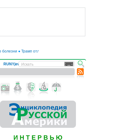
болезни
●
Трамп отложил введение 50-процентных пошлин на товары из ЕС д
RUNYjews
ВЕСТИ ИЗ УКРАИНЫ
И Н Т Е Р В Ь Ю