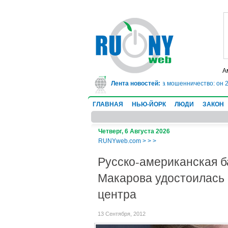
А
 Техасе врач-ревматолог сядет в тюрьму на 10 лет за мошенничество: он 2
Лента новостей:
ГЛАВНАЯ
НЬЮ-ЙОРК
ЛЮДИ
ЗАКОН
Четверг, 6 Августа 2026
RUNYweb.com
>
>
>
Русско-американская 
Макарова удостоилась
центра
13 Сентября, 2012