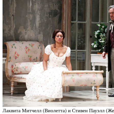
Лаквита Митчелл (Виолетта) и Стивен Пауэлл (