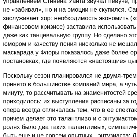
управлением Стивена Уайта звучал певуче, п
не «забивал», но и на эмоции не скупился. С
заслуживает хор: необходимость экономить (к
финансовом кризисе) заставила использовать 
даже как танцевальную группу. Но сделано это
юмором и качеству пения нисколько не мешал
маскарада у Флоры показалось даже более ор
постановках, где появляются «настоящие» цы
Поскольку сезон планировался не двумя-трем
принято в большинстве компаний мира, а чут
минуту, то рассчитывать на знаменитостей ср
приходилось: их выступления расписаны за го
опера всегда отличалась тем, что в ее спекта
причем делает это талантливо и с энтузиастом
ролях было два таких талантливых, симпатич
быть еще и не совсем опытных, энтузиаста: 