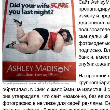
Сайт AshleyM
пропагандир
измену и пре
для поиска з
пользователе
скандальный 
фотомоделью
подписью. Вл
банк и, вмест
опубликовали
На прошлой н
крупногабари
Первый рекламный плакат сайта AshleyMadison.com
обратилась в СМИ с жалобами на известный с
она утверждала, что сайт незаконно, без ее с
фотографию в неглиже для своей рекламы. Е