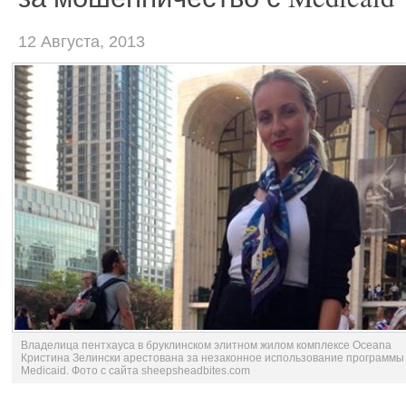
12 Августа, 2013
Владелица пентхауса в бруклинском элитном жилом комплексе Oceana
Кристина Зелински арестована за незаконное использование программы
Medicaid. Фото с сайта sheepsheadbites.com