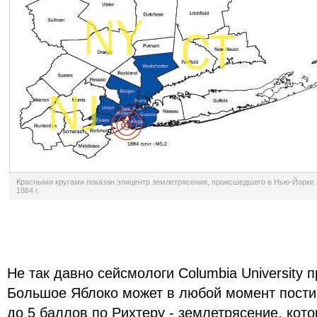
Красными кругами показан эпицентр землетрясения, происшедшего в Нью-Йорке 
1884 г.
Не так давно сейсмологи Columbia University 
Большое Яблоко может в любой момент постич
до 5 баллов по Рихтеру - землетрясение, кот