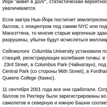
Йорк "живет в долг", статистическая вероятно
увеличивается.
Если завтра Нью-Йорк постигнет землетрясен
баллов, с эпицентром под самим NYC или под
Манхэттена, то многие старые кирпичные здан
разрушены, убытки будут исчисляться милли
Сейсмологи Columbia University установили п
станций, регистрирующих колебания почвы: в 
23rd Street, в Columbus Park (Чайнатаун), под 
Central Park (со стороны 96th Street), в Fordha
Queens College (Квинс).
11 сентября 2001 года все они сработали. Сот
баллов по Рихтеру были зарегистрированы в
самолетов в северную и южную Башни соотве