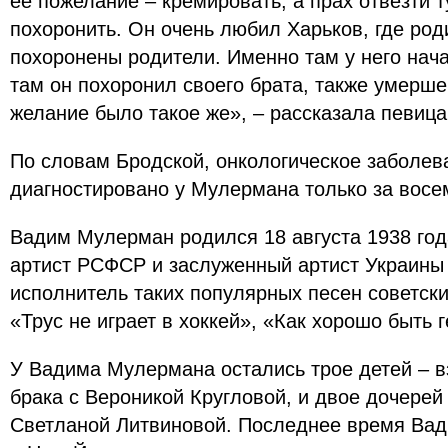
ее пожелание – кремировать, а прах отвезти т
похоронить. Он очень любил Харьков, где роди
похоронены родители. Именно там у него нача
там он похоронил своего брата, также умершег
желание было такое же», – рассказала певица
По словам Бродской, онкологическое заболе
диагностировано у Мулермана только за восе
Вадим Мулерман родился 18 августа 1938 год
артист РСФСР и заслуженный артист Украины
исполнитель таких популярных песен советски
«Трус не играет в хоккей», «Как хорошо быть 
У Вадима Мулермана остались трое детей – в
брака с Вероникой Кругловой, и двое дочерей 
Светланой Литвиновой. Последнее время Ва