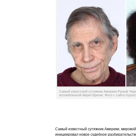
Самый известный сутяжник Америки Ральф Чере
возлюбленной Аврил Брениг. Фото с сайта nypos
Самый известный сутяжник Америки, мировой 
инициировал новое судебное разбирательство