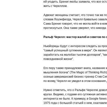
ей угодить. Брениг якобы заявила, что все ос
жить с Череллом.
Адвокат женщины считает, что точно так же 
словам Лоуэнфилда, Черелл буквально завалил
Сама Брениг говорит, что не могла войти в к
протиснуться. Она также уверяет, что никогд
Ральф Черелл: мастер жалоб и советов по
Ньюйоркцы будут с интересом следить за проц
"самый успешный сутяжник в мире". Он являетс
заработать на жалобах тысячи долларов", "ка
повседневной жизни".
Его перу также принадлежит книга, название
мышления богача" (The Magic of Thinking Rich
осенью американский бизнес-тренер Стив Сибо
по всему, Черелл не увидел в этом основания
Нужно отметить, что о Ральфе Черелле довол
кругах. Видимо, с годами его сутяжная активн
интернета не было. К примеру, в Google News 
1975 года с большой статьей о нем, озаглавле