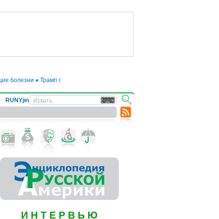
 болезни
●
Трамп отложил введение 50-процентных пошлин на товары из ЕС 
RUNYjews
ВЕСТИ ИЗ УКРАИНЫ
И Н Т Е Р В Ь Ю