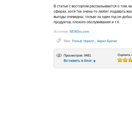
В статье с восторгом рассказывается о том, 
сферах, хотя "не очень-то любит подавать жа
выгоды очевидны: только за один год он добы
продуктов, плохого обслуживания и т.п.
Источник:
NEWSru.com
Теги:
Ральф Черелл
,
Аврил Брениг
Оценить 
Просмотров: 9481
Вставить в блог