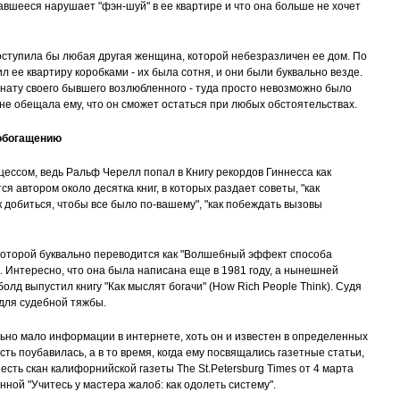
тавшееся нарушает "фэн-шуй" в ее квартире и что она больше не хочет
поступила бы любая другая женщина, которой небезразличен ее дом. По
 ее квартиру коробками - их была сотня, и они были буквально везде.
омнату своего бывшего возлюбленного - туда просто невозможно было
а не обещала ему, что он сможет остаться при любых обстоятельствах.
 обогащению
ессом, ведь Ральф Черелл попал в Книгу рекордов Гиннесса как
я автором около десятка книг, в которых раздает советы, "как
к добиться, чтобы все было по-вашему", "как побеждать вызовы
 которой буквально переводится как "Волшебный эффект способа
). Интересно, что она была написана еще в 1981 году, а нынешней
лд выпустил книгу "Как мыслят богачи" (How Rich People Think). Судя
 для судебной тяжбы.
ьно мало информации в интернете, хоть он и известен в определенных
ость поубавилась, а в то время, когда ему посвящались газетные статьи,
есть скан калифорнийской газеты The St.Petersburg Times от 4 марта
нной "Учитесь у мастера жалоб: как одолеть систему".