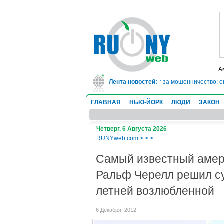
А
В Техасе врач-ревматолог сядет в тюрьму на 10 лет за мошенничество: он 
Лента новостей:
ГЛАВНАЯ
НЬЮ-ЙОРК
ЛЮДИ
ЗАКОН
Четверг, 6 Августа 2026
RUNYweb.com
>
>
>
Самый известный амер
Ральф Черелл решил су
летней возлюбленной
6 Декабря, 2012