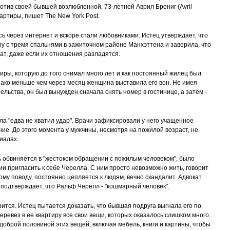
отив своей бывшей возлюбленной, 73-летней Аврил Брениг (Avril
квартиры, пишет The New York Post.
ь через интернет и вскоре стали любовниками. Истец утверждает, что
иру с тремя спальнями в зажиточном районе Манхэттена и заверила, что
нат, даже если их отношения разладятся.
иры, которую до того снимал много лет и как постоянный жилец был
ако меньше чем через месяц женщина выставила его вон. Не имея
льства, он был вынужден сначала снять номер в гостинице, а затем -
лла "едва не хватил удар". Врачи зафиксировали у него учащенное
е. До этого момента у мужчины, несмотря на пожилой возраст, не
иалах.
рь обвиняется в "жестоком обращении с пожилым человеком", было
и пригласить к себе Черелла. С ним просто невозможно жить, говорит
бому поводу, постоянно цепляется к людям, вечно скандалит. Адвокат
подтверждает, что Ральф Черелл - "кошмарный человек".
рится. Истец пытается доказать, что бывшая подруга выгнала его по
еревез в ее квартиру все свои вещи, которых оказалось слишком много.
 доброй половиной этих вещей, включая мебель, книги и картины, чтобы