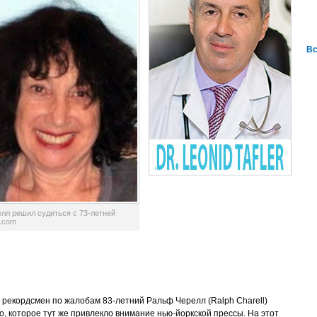
Вс
лл решил судиться с 73-летней
t.com
рекордсмен по жалобам 83-летний Ральф Черелл (Ralph Charell)
, которое тут же привлекло внимание нью-йоркской прессы. На этот