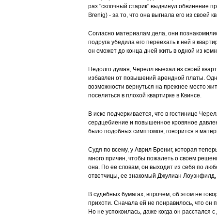
раз "склочный старик" выдвинул обвинение пр
Brenig) - за то, что она выгнала его из своей 
Согласно материалам дела, они познакомилис
подруга убедила его переехать к ней в кварт
он сможет до конца дней жить в одной из ком
Недолго думая, Черелл выехал из своей кварт
избавлен от повышений арендной платы. Одн
возможности вернуться на прежнее место жите
поселиться в плохой квартирке в Квинсе.
В иске подчеркивается, что в гостинице Чере
сердцебиение и повышенное кровяное давлени
было подобных симптомов, говорится в матер
Судя по всему, у Аврил Брениг, которая тепе
много причин, чтобы пожалеть о своем решени
она. По ее словам, он выходит из себя по лю
ответчицы, ее знакомый Джулиан Лоуэнфилд, 
В судебных бумагах, впрочем, об этом не гово
прихоти. Сначала ей не понравилось, что он п
Но не успокоилась, даже когда он расстался с