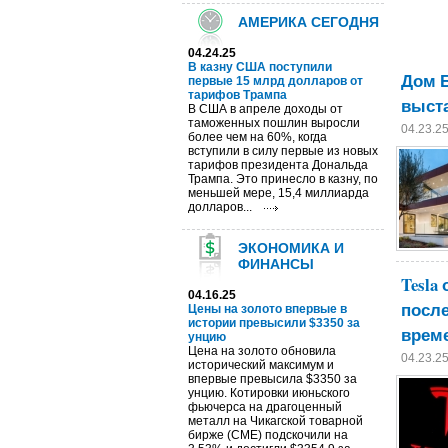
АМЕРИКА СЕГОДНЯ
04.24.25
В казну США поступили
Дом Б
первые 15 млрд долларов от
тарифов Трампа
выста
В США в апреле доходы от
таможенных пошлин выросли
04.23.2
более чем на 60%, когда
вступили в силу первые из новых
тарифов президента Дональда
Трампа. Это принесло в казну, по
меньшей мере, 15,4 миллиарда
долларов...
ЭКОНОМИКА И
ФИНАНСЫ
Tesla
04.16.25
после
Цены на золото впервые в
истории превысили $3350 за
време
унцию
Цена на золото обновила
04.23.2
исторический максимум и
впервые превысила $3350 за
унцию. Котировки июньского
фьючерса на драгоценный
металл на Чикагской товарной
бирже (CME) подскочили на