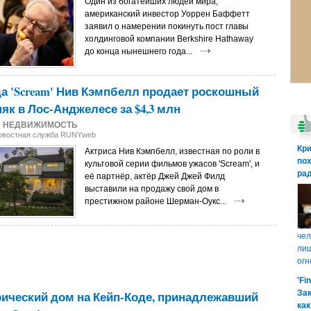
Один из богатейших людей мира,
американский инвестор Уоррен Баффетт
заявил о намерении покинуть пост главы
холдинговой компании Berkshire Hathaway
до конца нынешнего года...
а 'Scream' Нив Кэмпбелл продает роскошный
як в Лос-Анджелесе за $4,3 млн
5
НЕДВИЖИМОСТЬ
Новостная служба RUNYweb
Кр
Актриса Нив Кэмпбелл, известная по роли в
пох
культовой серии фильмов ужасов 'Scream', и
рад
её партнёр, актёр Джей Джей Филд
выставили на продажу свой дом в
престижном районе Шерман-Оукс...
чел
лиш
огн
'Fi
ический дом на Кейп-Коде, принадлежавший
Зак
как