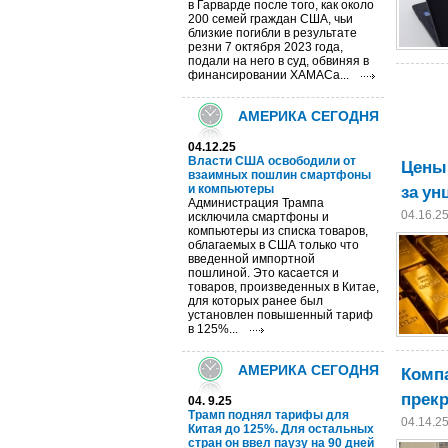
в Гарварде после того, как около
200 семей граждан США, чьи
близкие погибли в результате
резни 7 октября 2023 года,
подали на него в суд, обвиняя в
финансировании ХАМАСа...
АМЕРИКА СЕГОДНЯ
04.12.25
Власти США освободили от
Цены 
взаимных пошлин смартфоны
за ун
и компьютеры
Администрация Трампа
04.16.2
исключила смартфоны и
компьютеры из списка товаров,
облагаемых в США только что
введенной импортной
пошлиной. Это касается и
товаров, произведенных в Китае,
для которых ранее был
установлен повышенный тариф
в 125%...
Компа
АМЕРИКА СЕГОДНЯ
прекр
04. 9.25
Трамп поднял тарифы для
04.14.2
Китая до 125%. Для остальных
стран он ввел паузу на 90 дней