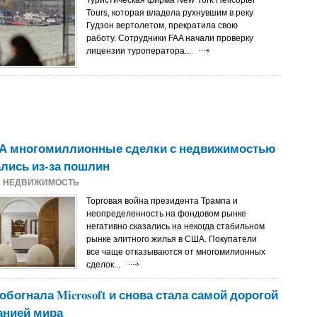
Туристическая фирма New York Helicopter
Tours, которая владела рухнувшим в реку
Гудзон вертолетом, прекратила свою
работу. Сотрудники FAA начали проверку
лицензии туроператора...
А многомиллионные сделки с недвижимостью
лись из-за пошлин
5
НЕДВИЖИМОСТЬ
Торговая война президента Трампа и
неопределенность на фондовом рынке
негативно сказались на некогда стабильном
рынке элитного жилья в США. Покупатели
все чаще отказываются от многомилионных
сделок...
 обогнала Microsoft и снова стала самой дорогой
анией мира