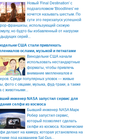
Новый 'Final Destination' с
подзаголовком 'Bloodlines' не
хочется называть шестым. По
сути это перезапуск успешной
ррор-франшизы, использующий схожую
мулу, но будто бы избавленный от нагрузки
дыдущих серий...
нодельни США стали привлекать
ллениалов ослами, музыкой и петнатами
Винодельни США начали
использовать нестандартные
форматы, чтобы привлечь
внимание миллениалов и
еров. Среди популярных уловок — живые
ы, фото с овцами, музыка, фуд-траки, а также
а с животными...
вший инженер NASA запустил сервис для
здания селфи из космоса
Бывший инженер NASA Марк
Робер запустил сервис,
который позволяет сделать
селфи из космоса. Космические
фи делают на камеру, которая установлена на
тнике под названием Sat Gus...