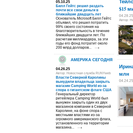
Тейло
05.10.25
Билл Гейтс решил раздать
$15 
почти все свои деньги в
ближайшие двадцать лет
04.28.2
Основатель Microsoft Билл Гейтс
Автор: 
объявил, что решил потратить
99% своего состояния на
благотворительность в течение
ближайших двадцати лет. По
расчетам миллиардера, за эти
годы его фонд потратит около
200 млрд долларов...
АМЕРИКА СЕГОДНЯ
Ирина
04.26.25
млн
Автор: Новостная служба RUNYweb
Власти Северной Каролины
04.24.2
вынудили владельца закрыть
магазин Camping World из-за
спора о гигантском флаге США​
Генеральный директор
ритейлера Camping World был
вынужен закрыть один из двух
магазинов компании в Северной
Каролине, на фоне спора с
местными властями из-за
огромного американского флага,
установленного на территории
магазина...