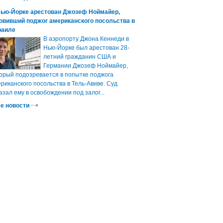
Нью-Йорке арестован Джозеф Ноймайер,
овивший поджог американского посольства в
раиле
В аэропорту Джона Кеннеди в
Нью-Йорке был арестован 28-
летний гражданин США и
Германии Джозеф Ноймайер,
орый подозревается в попытке поджога
риканского посольства в Тель-Авиве. Суд
азал ему в освобождении под залог...
е новости