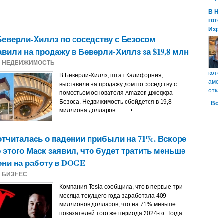
В 
гот
Из
еверли-Хиллз по соседству с Безосом
вили на продажу в Беверли-Хиллз за $19,8 млн
5
НЕДВИЖИМОСТЬ
кот
В Беверли-Хиллз, штат Калифорния,
аме
выставили на продажу дом по соседству с
отк
поместьем основателя Amazon Джеффа
Безоса. Недвижимость обойдется в 19,8
Вс
миллиона долларов...
 отчиталась о падении прибыли на 71%. Вскоре
 этого Маск заявил, что будет тратить меньше
ни на работу в DOGE
5
БИЗНЕС
Компания Tesla сообщила, что в первые три
месяца текущего года заработала 409
миллионов долларов, что на 71% меньше
показателей того же периода 2024-го. Тогда