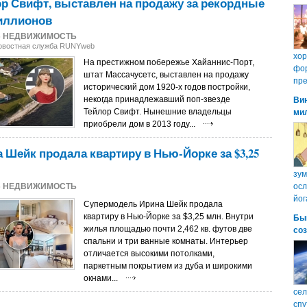
р Свифт, выставлен на продажу за рекордные
миллионов
5
НЕДВИЖИМОСТЬ
Новостная служба RUNYweb
хо
На престижном побережье Хайаннис-Порт,
фор
штат Массачусетс, выставлен на продажу
пре
исторический дом 1920-х годов постройки,
некогда принадлежавший поп-звезде
Ви
Тейлор Свифт. Нынешние владельцы
ми
приобрели дом в 2013 году...
 Шейк продала квартиру в Нью-Йорке за $3,25
зум
5
НЕДВИЖИМОСТЬ
осл
йог
Cупермодель Ирина Шейк продала
квартиру в Нью-Йорке за $3,25 млн. Внутри
Бы
жилья площадью почти 2,462 кв. футов две
со
спальни и три ванные комнаты. Интерьер
отличается высокими потолками,
паркетным покрытием из дуба и широкими
окнами...
сел
спу