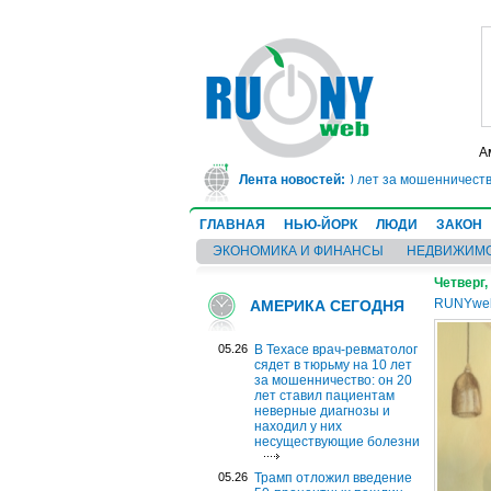
А
В Техасе врач-ревматолог сядет в тюрьму на 10 лет за мошенничество: он 
Лента новостей:
ГЛАВНАЯ
НЬЮ-ЙОРК
ЛЮДИ
ЗАКОН
ЭКОНОМИКА И ФИНАНСЫ
НЕДВИЖИМ
Четверг,
RUNYwe
АМЕРИКА СЕГОДНЯ
05.26
В Техасе врач-ревматолог
сядет в тюрьму на 10 лет
за мошенничество: он 20
лет ставил пациентам
неверные диагнозы и
находил у них
несуществующие болезни
05.26
Трамп отложил введение