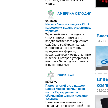
3,53% и достигли $3354,9 за
унцию...
АМЕРИКА СЕГОДНЯ
04.15.25
Масштабный иск подан в США
на решение Трампа о взаимных
тарифах
Тарифный план президента
Власт
США Дональда Трампа стал
предметом первого серьезного
04.21.2
судебного разбирательства,
инициированного крупной
юридической фирмой,
представляющей общественные
интересы, которая утверждает,
что глава Белого дома превысил
свои полномочия...
RUNYjews
HP вы
04.14.25
комп
Палестинский миллиардер
Башар Масри покинул свой
04.20.2
пост в Гарварде после
обвинений в финансировании
ХАМАСа
Палестинский миллиардер
Башар Масри покинул свой пост