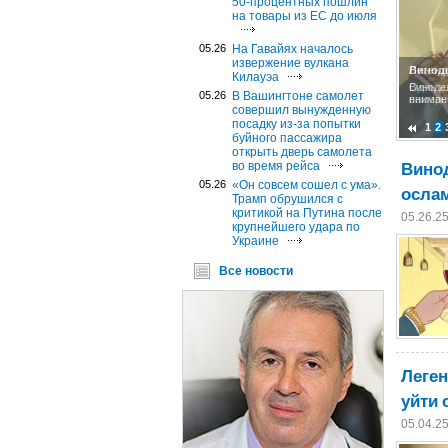
50-процентных пошлин
на товары из ЕС до июля
05.26
На Гавайях началось
извержение вулкана
Виноде
Легенд
Килауэа
Виноде
Один и
05.26
В Вашингтоне самолет
вниман
намерен
совершил вынужденную
посадку из-за попытки
1
2
буйного пассажира
открыть дверь самолета
Вино
во время рейса
05.26
«Он совсем сошел с ума».
ослам
Трамп обрушился с
критикой на Путина после
05.26.2
крупнейшего удара по
Украине
Все новости
Леге
уйти 
05.04.2