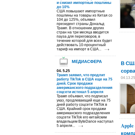
и снизил импортные пошлины
до 10%
США повышают импортные
пошлины на товары из Китая со
104 до 125%, объявил
президент страны Дональд
Трамп. В отношении других
стран на три месяца вводится
пауза для переговоров, в
течение которой для всех будет
действовать 10-процентный
тариф на импорт в США...
МЕДИАСФЕРА
В СШ
сорва
04. 5.25
Трамп заявил, что продлит
04.13.2
работу TikTok в США еще на 75
дней. Срок продажи
американского подразделения
соцсети истекал 5 апреля
Трамп объявил, что подписал
указ, продлевающий еще на 75
дней работу соцсети TikTok в
США. Крайний срок продажи
американского подразделения
соцсети TikTok его китайским
владельцем ByteDance наступал
Apple
5 апреля...
комп