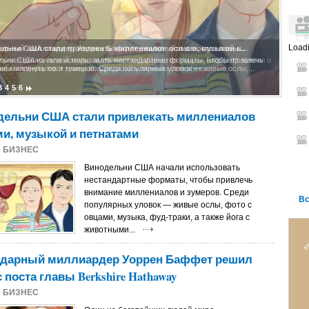
Loadi
льни США стали привлекать миллениалов ослами, музыкой и...
арный миллиардер Уоррен Баффет решил уйти с поста главы...
льни США начали использовать нестандартные форматы, чтобы привлечь
з богатейших людей мира, американский инвестор Уоррен Баффетт заявил о
ие миллениалов и зумеров. Среди популярных уловок — живые ослы,...
ии покинуть пост главы холдинговой компании Berkshire...
3
4
5
6
дельни США стали привлекать миллениалов
и, музыкой и петнатами
5
БИЗНЕС
Винодельни США начали использовать
нестандартные форматы, чтобы привлечь
внимание миллениалов и зумеров. Среди
Вс
популярных уловок — живые ослы, фото с
овцами, музыка, фуд-траки, а также йога с
животными...
ндарный миллиардер Уоррен Баффет решил
с поста главы Berkshire Hathaway
5
БИЗНЕС