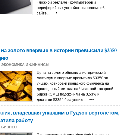
«ложной рекламе» компьютеров и
периферийных устройств на своем веб-
сайте...
на золото впервые в истории превысили $3350
цию
5
ЭКОНОМИКА И ФИНАНСЫ
Цена на золото обновила исторический
максимум и впервые превысила $3350 за
унцию. Котировки июньского фьючерса на
драгоценный металл на Чикагской товарной
бирже (CME) подскочили на 3,53% и
достигли $3354,9 за унцию...
ния, владевшая упавшим в Гудзон вертолетом,
атила работу
5
БИЗНЕС