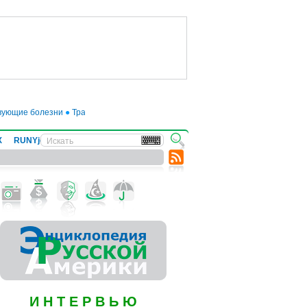
 болезни
●
Трамп отложил введение 50-процентных пошлин на товары из ЕС 
Х
RUNYjews
ВЕСТИ ИЗ УКРАИНЫ
И Н Т Е Р В Ь Ю