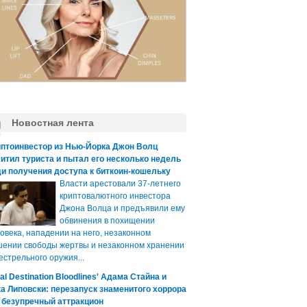
Новостная лента
иптоинвестор из Нью-Йорка Джон Волц
итил туриста и пытал его несколько недель
и получения доступа к биткоин-кошельку
Власти арестовали 37-летнего
криптовалютного инвестора
Джона Волца и предъявили ему
обвинения в похищении
овека, нападении на него, незаконном
ении свободы жертвы и незаконном хранении
естрельного оружия...
nal Destination Bloodlines' Адама Стайна и
а Липовски: перезапуск знаменитого хоррора
 безупречный аттракцион