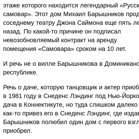
этаже которого находится легендарный «Русс
самовар». Этот дом Михаил Барышников про
соседнему театру Джона Саймона еще пять л
назад. По какой-то причине он подписал
невозобновляемый контракт на аренду
помещения «Самовара» сроком на 10 лет.
И речь не о вилле Барышникова в Доминикан
республике.
Речь о даче, которую танцовщик и актер прио
в 1981 году в Снеденс Лэндинг под Нью-Йорко
дача в Коннектикуте, но туда слишком далеко
как-то привез его в Снеденс Лэндинг, где изд
Барышников полюбил один дом с первого взг
приобрел.