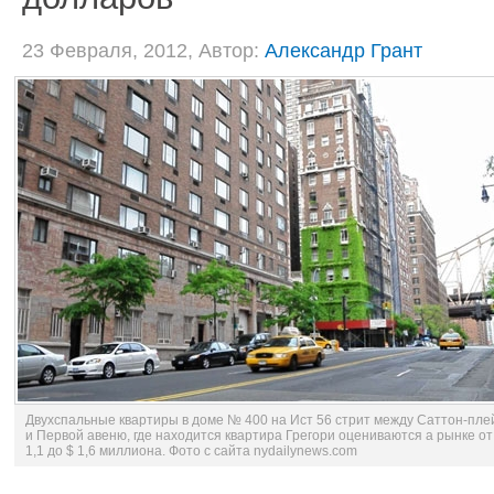
23 Февраля, 2012, Автор:
Александр Грант
Двухспальные квартиры в доме № 400 на Ист 56 стрит между Саттон-пле
и Первой авеню, где находится квартира Грегори оцениваются а рынке от
1,1 до $ 1,6 миллиона. Фото с сайта nydailynews.com