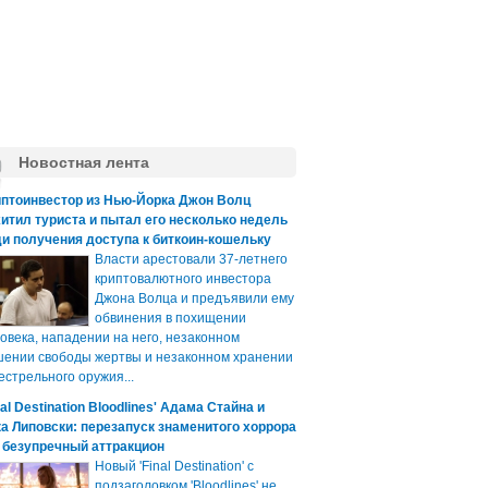
Новостная лента
иптоинвестор из Нью-Йорка Джон Волц
итил туриста и пытал его несколько недель
и получения доступа к биткоин-кошельку
Власти арестовали 37-летнего
криптовалютного инвестора
Джона Волца и предъявили ему
обвинения в похищении
овека, нападении на него, незаконном
ении свободы жертвы и незаконном хранении
естрельного оружия...
nal Destination Bloodlines' Адама Стайна и
а Липовски: перезапуск знаменитого хоррора
 безупречный аттракцион
Новый 'Final Destination' с
подзаголовком 'Bloodlines' не