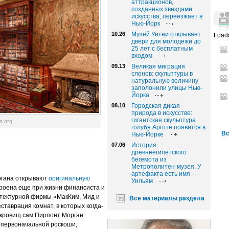
аттракционов,
созданных звездами
искусства, переезжает в
Нью-Йорк
10.26
Музей Уитни открывает
Loadi
двери для молодежи до
25 лет с бесплатным
входом
09.13
Великая миграция
слонов: скульптуры в
натуральную величину
заполонили улицы Нью-
Йорка
08.10
Городская дикая
природа в искусстве:
гигантская скульптура
n.org
голубя Арготе появится в
Вс
Нью-Йорке
07.06
История
древнеегипетского
бегемота из
Метрополитен-музея. У
артефакта есть имя —
ргана открывают
оригинальную
Уильям
троена еще при жизни финансиста и
итектурной фирмы «МакКим, Мид и
Все материалы раздела
таврация комнат, в которых когда-
окровищ сам Пирпонт Морган.
й первоначальной роскоши,