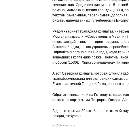
течение года. Среди них письмо от 15-летней 
романа Бальзака «Евгения Гранде» (1833), по
текстом, зачеркивая, переписывая, дополняя
библий, напечатанных Гутенбергом (в Библиот
Рядом - кабинет (Западная комната), интерье
Моргана называли «Современным Медичи»? Де
покрывающий стены повторяет рисунок на ст
Агостино Чиджи, а окна украшены европейски
Пирпонта Моргана в 1900-е годы, когда кабин
вошедших в коллекцию позже. Полотна Ганса 
глобусов (1530), «Христос-младенец» Пнтонио
А вот Северная комната, которая служила ка
трансформирована для экспозиции самых ранн
Египта, античной Греции и Рима, раннего сре
Обратите внимание и на Ротонду, которая из
потолка, с портретами Петрарки, Гомера, Дан
В день открытия, 30 октября посетителей жду
лекции, экскурсии.
© RUNYweb.com