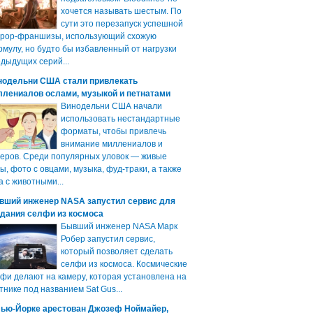
хочется называть шестым. По
сути это перезапуск успешной
ррор-франшизы, использующий схожую
мулу, но будто бы избавленный от нагрузки
дыдущих серий...
нодельни США стали привлекать
ллениалов ослами, музыкой и петнатами
Винодельни США начали
использовать нестандартные
форматы, чтобы привлечь
внимание миллениалов и
еров. Среди популярных уловок — живые
ы, фото с овцами, музыка, фуд-траки, а также
а с животными...
вший инженер NASA запустил сервис для
здания селфи из космоса
Бывший инженер NASA Марк
Робер запустил сервис,
который позволяет сделать
селфи из космоса. Космические
фи делают на камеру, которая установлена на
тнике под названием Sat Gus...
Нью-Йорке арестован Джозеф Ноймайер,