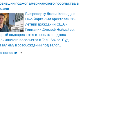
овивший поджог американского посольства в
раиле
В аэропорту Джона Кеннеди в
Нью-Йорке был арестован 28-
летний гражданин США и
Германии Джозеф Ноймайер,
орый подозревается в попытке поджога
риканского посольства в Тель-Авиве. Суд
азал ему в освобождении под залог...
е новости