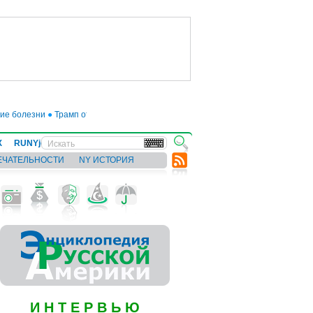
болезни
●
Трамп отложил введение 50-процентных пошлин на товары из ЕС д
Х
RUNYjews
ВЕСТИ ИЗ УКРАИНЫ
ЕЧАТЕЛЬНОСТИ
NY ИСТОРИЯ
И Н Т Е Р В Ь Ю