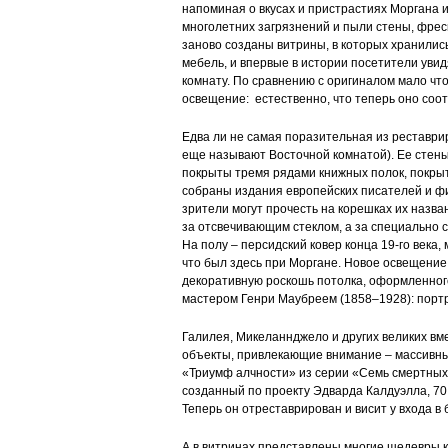
напоминая о вкусах и пристрастиях Моргана и
многолетних загрязнений и пыли стены, фрес
заново созданы витрины, в которых хранились
мебель, и впервые в истории посетители уви
комнату. По сравнению с оригиналом мало чт
освещение: естественно, что теперь оно соот
Едва ли не самая поразительная из реставри
еще называют Восточной комнатой). Ее стены
покрыты тремя рядами книжных полок, покры
собраны издания европейских писателей и фи
зрители могут прочесть на корешках их назван
за отсвечивающим стеклом, а за специально 
На полу – персидский ковер конца 19-го века
что был здесь при Моргане. Новое освещени
декоративную роскошь потолка, оформленног
мастером Генри Маубреем (1858–1928): порт
Галилея, Микеланнджело и других великих вме
объекты, привлекающие внимание – массивный
«Триумф алчности» из серии «Семь смертных 
созданный по проекту Эдварда Калдуэлла, 70
Теперь он отреставрирован и висит у входа в 
А в витринах представлены многие шедевры к