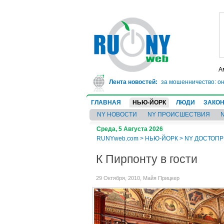
А
В Техасе врач-ревматолог сядет в тюрьму на 10 лет за мошенничество: он 2
Лента новостей:
ГЛАВНАЯ
НЬЮ-ЙОРК
ЛЮДИ
ЗАКО
NY НОВОСТИ
NY ПРОИСШЕСТВИЯ
Среда, 5 Августа 2026
RUNYweb.com
>
НЬЮ-ЙОРК
>
NY ДОСТОП
К Пирпонту в гости
29 Октября, 2010, Майя Прицкер