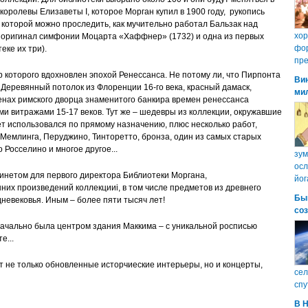
королевы Елизаветы I, которое Морган купил в 1900 году, рукопись
 которой можно проследить, как мучительно работал Бальзак над
хо
, оригинал симфонии Моцарта «Хаффнер» (1732) и одна из первых
фор
еке их три).
пре
р которого вдохновлен эпохой Ренессанса. Не потому ли, что Пирпонта
Ви
ревянный потолок из Флоренции 16-го века, красный дамаск,
ми
енах римского дворца знаменитого банкира времен ренессанса
ми витражами 15-17 веков. Тут же – шедевры из коллекции, окружавшие
ет использовался по прямому назначению, плюс несколько работ,
Мемлинга, Перуджино, Тинторетто, бронза, один из самых старых
 Росселино и многое другое...
зум
осл
бинетом для первого директора Библиотеки Моргана,
йог
их произведений коллекцииi, в том числе предметов из древнего
Бы
дневековья. Иным – более пяти тысяч лет!
со
начально была центром здания Маккима – с уникальной росписью
те...
т не только обновленные исторчиеские интерьеры, но и концерты,
сел
спу
В 