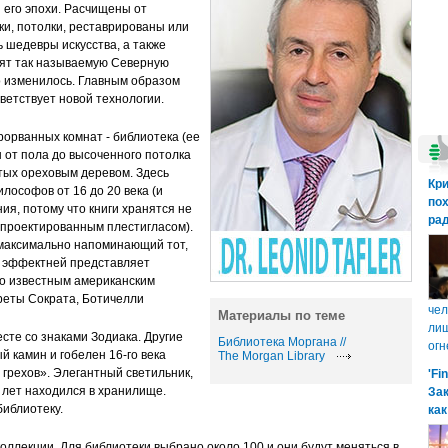
 его эпохи. Расчищены от
ки, потолки, реставрированы или
 шедевры искусства, а также
дят так называемую Северную
о изменилось. Главным образом
ветствует новой технологии.
рорванных комнат - библиотека (ее
 от пола до высоченного потолка
тых ореховым деревом. Здесь
Кр
лософов от 16 до 20 века (и
пох
ия, потому что книги хранятся не
рад
спроектированным плестигласом).
, максимально напоминающий тот,
е эффектней представляет
о известным американским
реты Сократа, Ботичелли
чел
Материалы по теме
лиш
сте со знаками Зодиака. Другие
Библиотека Моргана //
огн
 камин и гобелен 16-го века
The Morgan Library
грехов». Элегантный светильник,
'Fi
 лет находился в хранилище.
Зак
библиотеку.
как
оллекции. Для библиотеки выбрано около 100 и они будут меняться в