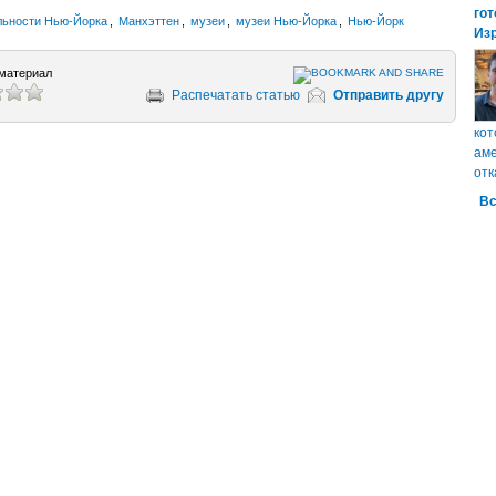
гот
льности Нью-Йорка
,
Манхэттен
,
музеи
,
музеи Нью-Йорка
,
Нью-Йорк
Из
материал
Распечатать статью
Отправить другу
кот
аме
отк
Вс