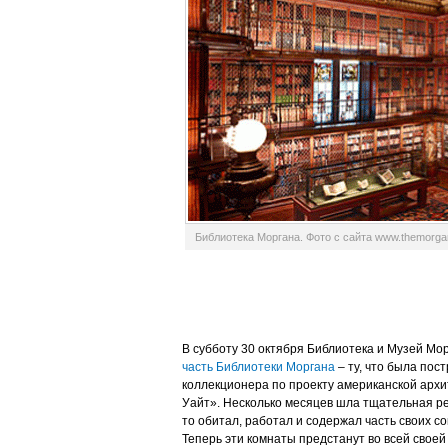
Библиотека Моргана. Фото с сайта www.themorga
В субботу 30 октября Библиотека и Музей Мо
часть Библиотеки Моргана
– ту, что была пос
коллекционера по проекту американской арх
Уайт». Несколько месяцев шла тщательная рес
то обитал, работал и содержал часть своих с
Теперь эти комнаты предстанут во всей свое