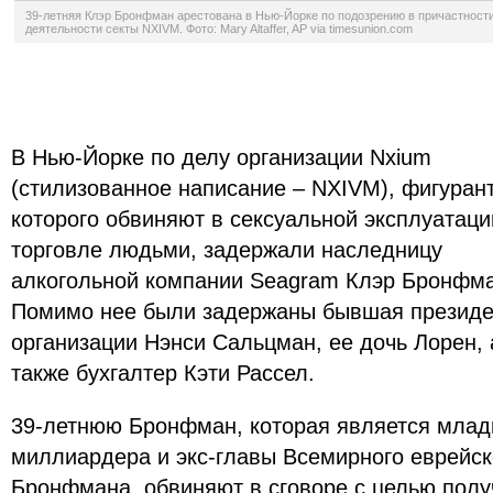
39-летняя Клэр Бронфман арестована в Нью-Йорке по подозрению в причастности
деятельности секты NXIVM. Фото: Mary Altaffer, AP via timesunion.com
В Нью-Йорке по делу организации Nxium
(стилизованное написание – NXIVM), фигуран
которого обвиняют в сексуальной эксплуатаци
торговле людьми, задержали наследницу
алкогольной компании Seagram Клэр Бронфма
Помимо нее были задержаны бывшая президе
организации Нэнси Сальцман, ее дочь Лорен, 
также бухгалтер Кэти Рассел.
39-летнюю Бронфман, которая является млад
миллиардера и экс-главы Всемирного еврейск
Бронфмана, обвиняют в сговоре с целью получ