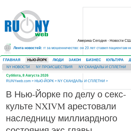
Америка Сегодня - Новости СШ
сядет в тюрьму на 10 лет за мошенничество: он 20 лет ставил пациентам не
Лента новостей:
ГЛАВНАЯ
НЬЮ-ЙОРК
ЛЮДИ
ЗАКОН
БИЗНЕС
КУЛЬТУРА
NY НОВОСТИ
NY ПРОИСШЕСТВИЯ
NY СКАНДАЛЫ И СПЛЕТНИ
Суббота, 8 Августа 2026
RUNYweb.com
>
НЬЮ-ЙОРК
>
NY СКАНДАЛЫ И СПЛЕТНИ
>
В Нью-Йорке по делу о секс-
культе NXIVM арестовали
наследницу миллиардного
состояния экс-главы