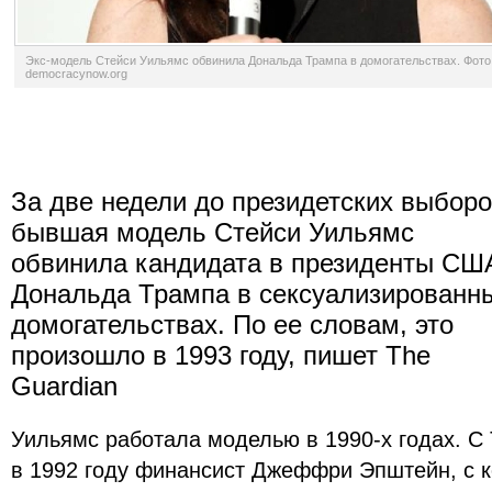
Экс-модель Стейси Уильямс обвинила Дональда Трампа в домогательствах. Фото
democracynow.org
За две недели до президетских выбор
бывшая модель Стейси Уильямс
обвинила кандидата в президенты СШ
Дональда Трампа в сексуализированн
домогательствах. По ее словам, это
произошло в 1993 году, пишет The
Guardian
Уильямс работала моделью в 1990-х годах. С
в 1992 году финансист Джеффри Эпштейн, с к