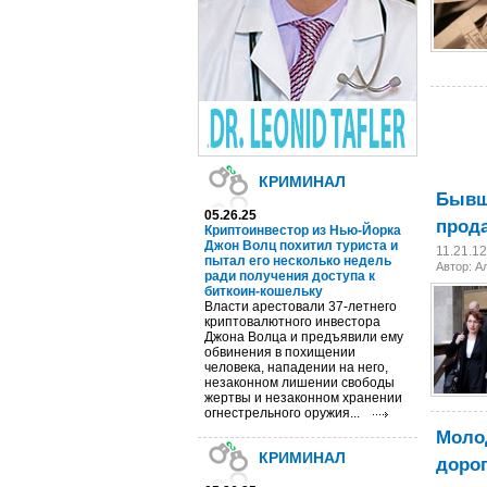
КРИМИНАЛ
Бывш
05.26.25
прод
Криптоинвестор из Нью-Йорка
Джон Волц похитил туриста и
11.21.1
пытал его несколько недель
Автор:
А
ради получения доступа к
биткоин-кошельку
Власти арестовали 37-летнего
криптовалютного инвестора
Джона Волца и предъявили ему
обвинения в похищении
человека, нападении на него,
незаконном лишении свободы
жертвы и незаконном хранении
огнестрельного оружия...
Молод
КРИМИНАЛ
дорог