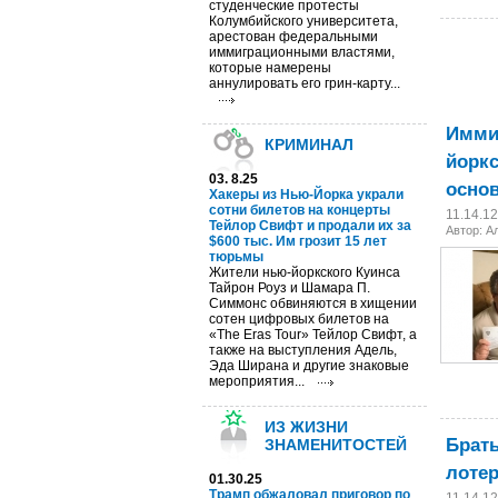
студенческие протесты
Колумбийского университета,
арестован федеральными
иммиграционными властями,
которые намерены
аннулировать его грин-карту...
Иммиг
КРИМИНАЛ
йоркс
03. 8.25
осно
Хакеры из Нью-Йорка украли
сотни билетов на концерты
11.14.1
Тейлор Свифт и продали их за
Автор:
А
$600 тыс. Им грозит 15 лет
тюрьмы
Жители нью-йоркского Куинса
Тайрон Роуз и Шамара П.
Симмонс обвиняются в хищении
сотен цифровых билетов на
«The Eras Tour» Тейлор Свифт, а
также на выступления Адель,
Эда Ширана и другие знаковые
мероприятия...
ИЗ ЖИЗНИ
Брат
ЗНАМЕНИТОСТЕЙ
лотер
01.30.25
Трамп обжаловал приговор по