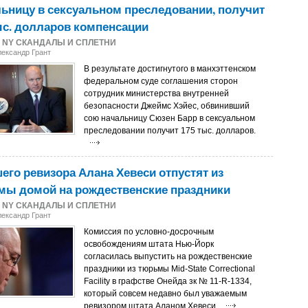
ьницу в сексуальном преследовании, получит
ыс. долларов компенсации
2
NY СКАНДАЛЫ И СПЛЕТНИ
лександр Грант
В результате достигнутого в манхэттенском
федеральном суде соглашения сторон
сотрудник министерства внутренней
безопасности Джеймс Хэйес, обвинивший
сою начальницу Сюзен Барр в сексуальном
преследовании получит 175 тыс. долларов.
го ревизора Алана Хевеси отпустят из
мы домой на рождественские праздники
2
NY СКАНДАЛЫ И СПЛЕТНИ
лександр Грант
Комиссия по условно-досрочным
освобождениям штата Нью-Йорк
согласилась выпустить на рождественские
праздники из тюрьмы Mid-State Correctional
Facility в графстве Онейда зк № 11-R-1334,
который совсем недавно был уважаемым
ревизором штата Аланом Хевеси.