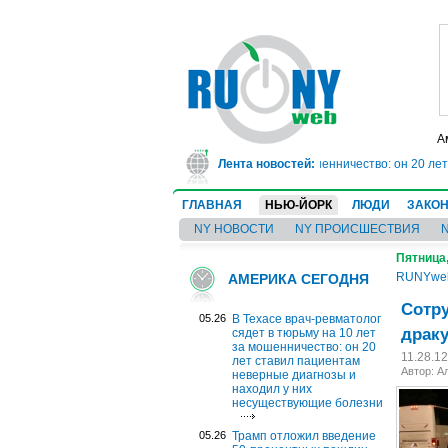
А
врач-ревматолог сядет в тюрьму на 10 лет за мошенничество: он 20 лет ста
Лента новостей:
ГЛАВНАЯ
НЬЮ-ЙОРК
ЛЮДИ
ЗАКО
NY НОВОСТИ
NY ПРОИСШЕСТВИЯ
Пятница,
RUNYwe
АМЕРИКА СЕГОДНЯ
Сотру
05.26
В Техасе врач-ревматолог
драку
сядет в тюрьму на 10 лет
за мошенничество: он 20
11.28.1
лет ставил пациентам
Автор:
А
неверные диагнозы и
находил у них
несуществующие болезни
05.26
Трамп отложил введение