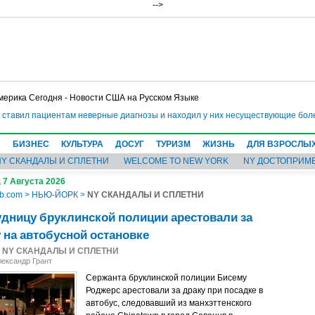
-->
мерика Сегодня - Новости США на Русском Языке
вил пациентам неверные диагнозы и находил у них несуществующие болезни
●
Н
БИЗНЕС
КУЛЬТУРА
ДОСУГ
ТУРИЗМ
ЖИЗНЬ
ДЛЯ ВЗРОСЛЫ
NY СКАНДАЛЫ И СПЛЕТНИ
WELCOME TO NEW YORK
NY ДОСТОПРИМ
 7 Августа 2026
b.com
>
НЬЮ-ЙОРК
>
NY СКАНДАЛЫ И СПЛЕТНИ
дницу бруклинской полиции арестовали за
 на автобусной остановке
2
NY СКАНДАЛЫ И СПЛЕТНИ
лександр Грант
Сержанта бруклинской полиции Бисему
Роджерс арестовали за драку при посадке в
автобус, следовавший из манхэттенского