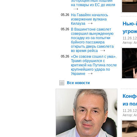
50-процентных пошлин
на товары из ЕС до июля
05.26
На Гавайях началось
извержение вулкана
Нью-
Килауэа
05.26
В Вашингтоне самолет
угро
совершил вынужденную
посадку из-за попытки
11.26.1
буйного пассажира
Автор:
А
открыть дверь самолета
во время рейса
05.26
«Он совсем сошел с ума».
Трамп обрушился с
критикой на Путина после
крупнейшего удара по
Украине
Все новости
Конфе
из п
11.26.1
Автор:
А