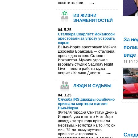
посетителями...
ИЗ ЖИЗНИ
ЗНАМЕНИТОСТЕЙ
04. 5.25
Сталкера Скарлетт Йоханссон
За не
арестовали за угрозу устроить
взрыв
полиц
В Нью-Йорке арестовали Майкла
Джозефа Бранхама — сталкера,
виде
преследовавшего Скарлетт
Йоханссон. Мужчин угрожал
11.19.1
взорвать студию Saturday Night
Live — место работы мужа
актрисы Колина Джоста...
ЛЮДИ И СУДЬБЫ
04. 3.25
Cлужба IRS дважды ошибочно
признала мертвым жителя
Нью-Йорка
Жителя городка Смиттаун Джина
Инденбаума в штате Нью-Йорк
дважды за три года признали
мертвым, несмотря на то, что он
жив. 75-летнему мужчине
След
пришлось отправлять