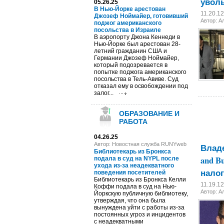
уволь
05.26.25
В Нью-Йорке арестован
11.20.1
Джозеф Ноймайер, готовивший
Автор:
А
поджог американского
посольства в Израиле
В аэропорту Джона Кеннеди в
Нью-Йорке был арестован 28-
летний гражданин США и
Германии Джозеф Ноймайер,
который подозревается в
попытке поджога американского
посольства в Тель-Авиве. Суд
отказал ему в освобождении под
залог...
ОБРАЗОВАНИЕ И
РАБОТА
04.26.25
Автор: Новостная служба RUNYweb
Владе
Библиотекарь из Бронкса
and B
подала в суд на NYPL после
ухода из-за неадекватного
нало
поведения посетителей
Библиотекарь из Бронкса Келли
11.19.1
Коффи подала в суд на Нью-
Автор:
А
Йоркскую публичную библиотеку,
утверждая, что она была
вынуждена уйти с работы из-за
постоянных угроз и инцидентов
с неадекватными