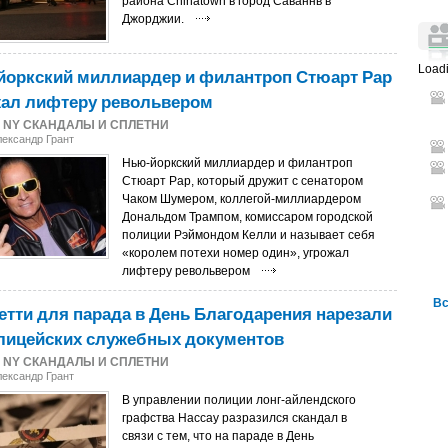
района Chinatown в город Саваннв в
Джорджии.
Loadi
йоркский миллиардер и филантроп Стюарт Рар
жал лифтеру револьвером
2
NY СКАНДАЛЫ И СПЛЕТНИ
лександр Грант
Нью-йоркский миллиардер и филантроп
Стюарт Рар, который дружит с сенатором
Чаком Шумером, коллегой-миллиардером
Дональдом Трампом, комиссаром городской
полиции Рэймондом Келли и называет себя
«королем потехи номер один», угрожал
лифтеру револьвером
Вс
тти для парада в День Благодарения нарезали
олицейских служебных документов
2
NY СКАНДАЛЫ И СПЛЕТНИ
лександр Грант
В управлении полиции лонг-айлендского
графства Нассау разразился скандал в
связи с тем, что на параде в День