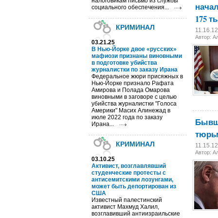
налоговикам письмо из службы
начал
социального обеспечения...
175 т
КРИМИНАЛ
11.16.1
Автор:
А
03.21.25
В Нью-Йорке двое «русских»
мафиози признаны виновными
в подготовке убийства
журналистки по заказу Ирана
Федеральное жюри присяжных в
Нью-Йорке признало Рафата
Амирова и Полада Омарова
виновными в заговоре с целью
убийства журналистки "Голоса
Америки" Масих Алинежад в
июле 2022 года по заказу
Бывше
Ирана...
тюрь
КРИМИНАЛ
11.15.1
Автор:
А
03.10.25
Активист, возглавлявший
студенческие протесты с
антисемитскими лозунгами,
может быть депортирован из
США
Известный палестинский
активист Махмуд Халил,
возглавивший антиизраильские