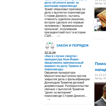
11.14.1
делу об уплате денег за
Автор:
А
молчание порнозвезде
Трамп обжаловал приговор по
делу о выплатах порнозвезде
Сторми Дэниелс, пытаясь
отменить судебное решение,
которое сделало его первым
человеком с "криминальным
прошлым", получившим
президентский пост в истории
США...
ЗАКОН И ПОРЯДОК
12.11.24
«Как в случае смерти»:
прокуратура Нью-Йорка
Помощ
предложила оригинальный
вариант по делу Трампа и
напа
порнозвезды
Окружная прокуратура
11.13.1
Манхэттена выступила против
Автор:
А
закрытия дела о фальсификации
Дональдом Трампом деловой
документации. Разбирательство
связано с выплатой Трампом
"денег за молчание"
порнозвезде Сторми Дэниэлс...