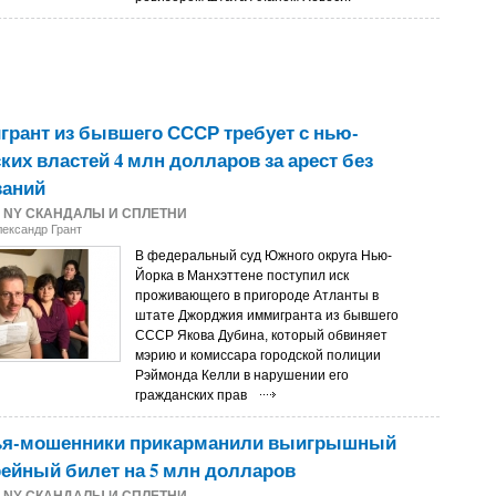
рант из бывшего СССР требует с нью-
ких властей 4 млн долларов за арест без
ваний
2
NY СКАНДАЛЫ И СПЛЕТНИ
лександр Грант
В федеральный суд Южного округа Нью-
Йорка в Манхэттене поступил иск
проживающего в пригороде Атланты в
штате Джорджия иммигранта из бывшего
СССР Якова Дубина, который обвиняет
мэрию и комиссара городской полиции
Рэймонда Келли в нарушении его
гражданских прав
ья-мошенники прикарманили выигрышный
ейный билет на 5 млн долларов