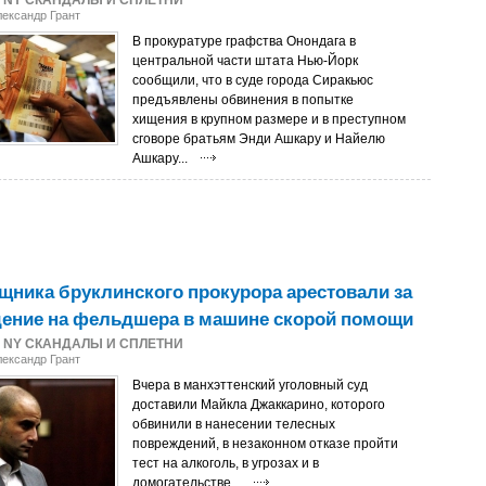
2
NY СКАНДАЛЫ И СПЛЕТНИ
лександр Грант
В прокуратуре графства Онондага в
центральной части штата Нью-Йорк
сообщили, что в суде города Сиракьюс
предъявлены обвинения в попытке
хищения в крупном размере и в преступном
сговоре братьям Энди Ашкару и Найелю
Ашкару...
ника бруклинского прокурора арестовали за
дение на фельдшера в машине скорой помощи
2
NY СКАНДАЛЫ И СПЛЕТНИ
лександр Грант
Вчера в манхэттенский уголовный суд
доставили Майкла Джаккарино, которого
обвинили в нанесении телесных
повреждений, в незаконном отказе пройти
тест на алкоголь, в угрозах и в
домогательстве...