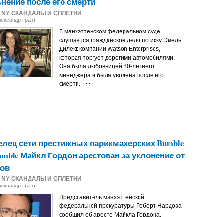
нение после его смерти
2
NY СКАНДАЛЫ И СПЛЕТНИ
лександр Грант
В манхэттенском федеральном суде
слушается гражданское дело по иску Эмель
Дилекк компании Watson Enterprises,
которая торгует дорогими автомобилями.
Она была любовницей 80-летнего
менеджера и была уволена после его
смерти.
лец сети престижных парикмахерских Bumble
umble Майкл Гордон арестован за уклонение от
гов
2
NY СКАНДАЛЫ И СПЛЕТНИ
лександр Грант
Представитель манхэттенской
федеральной прокуратуры Роберт Нардоза
сообщил об аресте Майкла Гордона,