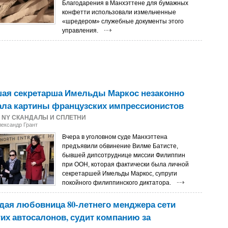
Благодарения в Манхэттене для бумажных
конфетти использовали измельченные
«шредером» служебные документы этого
управления.
ая секретарша Имельды Маркос незаконно
ала картины французских импрессионистов
2
NY СКАНДАЛЫ И СПЛЕТНИ
лександр Грант
Вчера в уголовном суде Манхэттена
предъявили обвинение Вилме Батисте,
бывшей дипсотруднице миссии Филиппин
при ООН, которая фактически была личной
секретаршей Имельды Маркос, супруги
покойного филиппинского диктатора.
ая любовница 80-летнего менджера сети
их автосалонов, судит компанию за