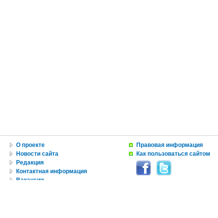
О проекте
Правовая информация
Новости сайта
Как пользоваться сайтом
Редакция
Контактная информация
Вакансии
Реклама
© Copyright 2010 by USA IN RUSSIAN INC.
Все материалы, авторские права на которые принадлежат RUNYweb.com, могут быть воспроизведе
ограничений по объему и срокам публикации. Это разрешение в равной степени распространяется 