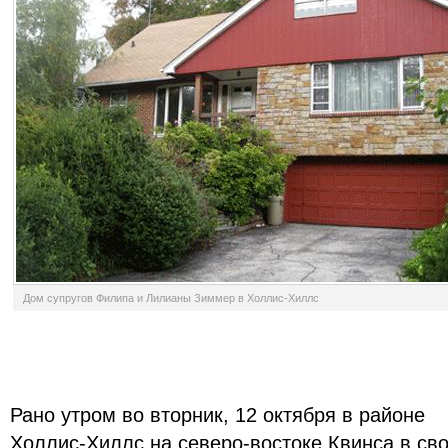
Дом супругов Филипа и Лилианы Зиммер в Холлис-Хиллс
Рано утром во вторник, 12 октября в районе
Холлис-Хиллс на северо-востоке Квинса в св