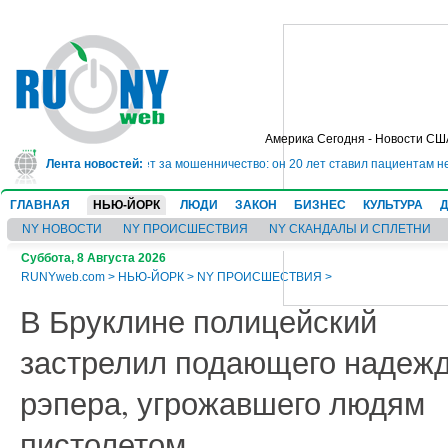
Америка Сегодня - Новости СШ
сядет в тюрьму на 10 лет за мошенничество: он 20 лет ставил пациентам не
Лента новостей:
ГЛАВНАЯ
НЬЮ-ЙОРК
ЛЮДИ
ЗАКОН
БИЗНЕС
КУЛЬТУРА
NY НОВОСТИ
NY ПРОИСШЕСТВИЯ
NY СКАНДАЛЫ И СПЛЕТНИ
Суббота, 8 Августа 2026
RUNYweb.com
>
НЬЮ-ЙОРК
>
NY ПРОИСШЕСТВИЯ
>
В Бруклине полицейский
застрелил подающего надеж
рэпера, угрожавшего людям
пистолетом