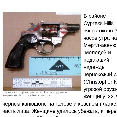
В районе
Cypress Hills
вчера около 
часов утра на
Мертл-авеню
молодой и
подающий
надежды
чернокожий р
(Christopher 
угрозой оруж
Пистолет, которым Кристофер Киссане угрожал
женщину. 22-
водителям.
Фото с сайта nypost.com
черном капюшоне на голове и красном платк
часть лица. Женщине удалось убежать, и чере