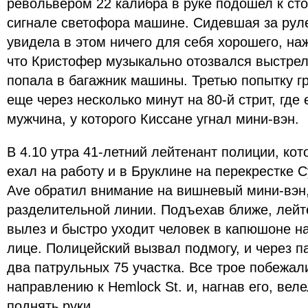
револьвером 22 калибра в руке подошел к ст
сигнале светофора машине. Сидевшая за рул
увидела в этом ничего для себя хорошего, наж
что Кристофер музыкально отозвался выстрел
попала в багажник машины. Третью попытку г
еще через несколько минут на 80-й стрит, где 
мужчина, у которого Киссане угнал мини-вэн.
В 4.10 утра 41-летний лейтенант полиции, кот
ехал на работу и в Бруклине на перекрестке Cyp
Ave обратил внимание на вишневый мини-вэн,
разделительной линии. Подъехав ближе, лейте
вылез и быстро уходит человек в капюшоне на
лице. Полицейский вызвал подмогу, и через п
два патрульных 75 участка. Все трое побежал
направлению к Hemlock St. и, нагнав его, вел
поднять руки.