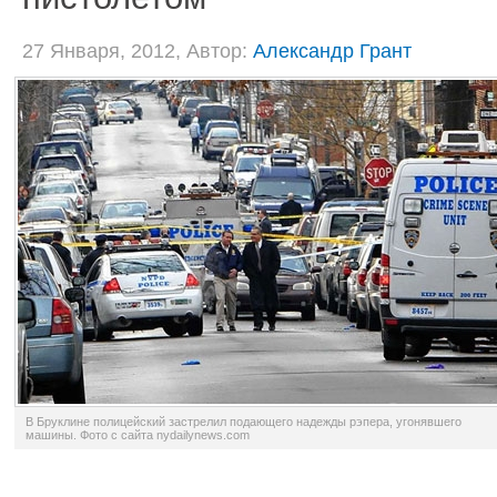
27 Января, 2012, Автор:
Александр Грант
В Бруклине полицейский застрелил подающего надежды рэпера, угонявшего
машины. Фото с сайта nydailynews.com