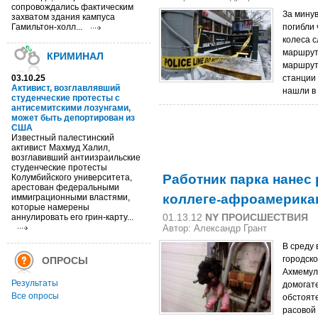
сопровождались фактическим
За минув
захватом здания кампуса
Гамильтон-холл...
погибли 
колеса с
маршрут
КРИМИНАЛ
маршрут
03.10.25
станции 
Активист, возглавлявший
нашли в
студенческие протесты с
антисемитскими лозунгами,
может быть депортирован из
США
Известный палестинский
активист Махмуд Халил,
возглавивший антиизраильские
студенческие протесты
Работник парка нанес
Колумбийского университета,
арестован федеральными
коллеге-афроамерика
иммиграционными властями,
которые намерены
01.13.12
NY ПРОИСШЕСТВИЯ
аннулировать его грин-карту...
Автор:
Александр Грант
В среду 
городско
ОПРОСЫ
Ахмемули
Результаты
домогат
Все опросы
обстоят
расовой