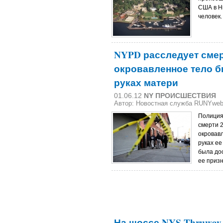
США в Н
человек
NYPD расследует смер
окровавленное тело б
руках матери
01.06.12
NY ПРОИСШЕСТВИЯ
Автор: Новостная служба RUNYwe
Полиция
смерти 2
окровав
руках ее
была дос
ее приз
На шоссе NYS Thruway