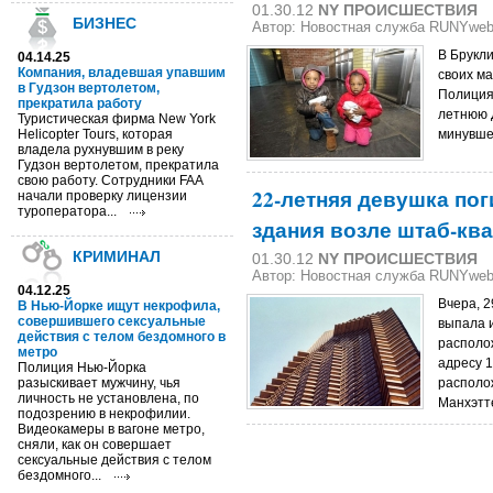
01.30.12
NY ПРОИСШЕСТВИЯ
БИЗНЕС
Автор: Новостная служба RUNYwe
В Брукл
04.14.25
Компания, владевшая упавшим
своих ма
в Гудзон вертолетом,
Полиция
прекратила работу
летнюю 
Туристическая фирма New York
Helicopter Tours, которая
минувше
владела рухнувшим в реку
Гудзон вертолетом, прекратила
свою работу. Сотрудники FAA
22-летняя девушка поги
начали проверку лицензии
туроператора...
здания возле штаб-к
КРИМИНАЛ
01.30.12
NY ПРОИСШЕСТВИЯ
Автор: Новостная служба RUNYwe
04.12.25
Вчера, 2
В Нью-Йорке ищут некрофила,
совершившего сексуальные
выпала 
действия с телом бездомного в
располо
метро
адресу 1
Полиция Нью-Йорка
разыскивает мужчину, чья
располо
личность не установлена, по
Манхэтт
подозрению в некрофилии.
Видеокамеры в вагоне метро,
сняли, как он совершает
сексуальные действия с телом
бездомного...