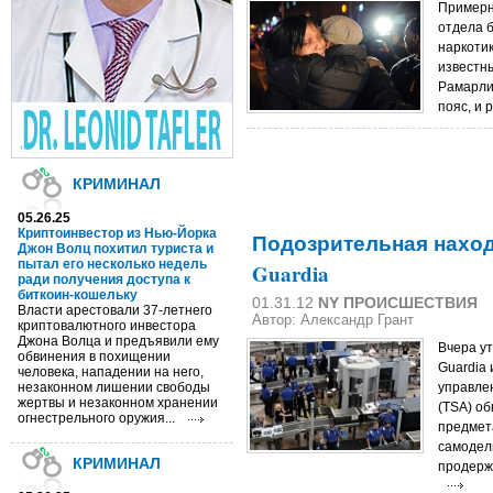
Примерно
отдела 
наркоти
известн
Рамарли
пояс, и 
КРИМИНАЛ
05.26.25
Криптоинвестор из Нью-Йорка
Подозрительная наход
Джон Волц похитил туриста и
пытал его несколько недель
Guardia
ради получения доступа к
биткоин-кошельку
01.31.12
NY ПРОИСШЕСТВИЯ
Власти арестовали 37-летнего
Автор:
Александр Грант
криптовалютного инвестора
Джона Волца и предъявили ему
Вчера ут
обвинения в похищении
Guardia
человека, нападении на него,
незаконном лишении свободы
управле
жертвы и незаконном хранении
(TSA) о
огнестрельного оружия...
предмет
самодел
КРИМИНАЛ
продержа