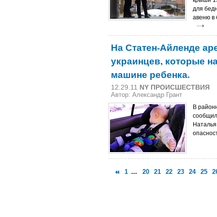
крыши 1
для бед
авеню в
На Статен-Айленде ар
украинцев, которые н
машине ребенка.
12.29.11
NY ПРОИСШЕСТВИЯ
Автор:
Александр Грант
В район
сообщили
Наталья
опасност
1
...
20
21
22
23
24
25
2