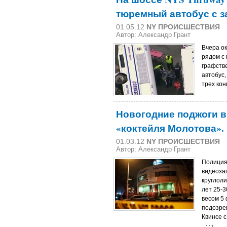
тюремный автобус с 
01.05.12
NY ПРОИСШЕСТВИЯ
Автор:
Александр Грант
Вчера ок
рядом с 
графств
автобус
трех ко
Новогодние поджоги 
«коктейля Молотова».
01.03.12
NY ПРОИСШЕСТВИЯ
Автор:
Александр Грант
Полиция
видеоза
круглол
лет 25-3
весом 5 
подозрев
Квинсе 