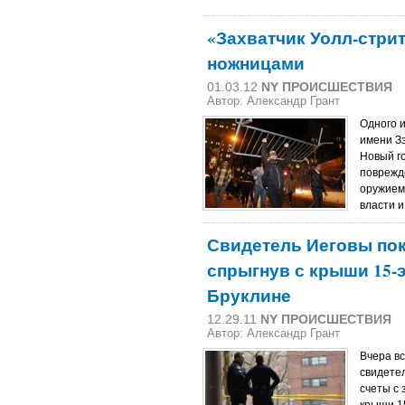
«Захватчик Уолл-стри
ножницами
01.03.12
NY ПРОИСШЕСТВИЯ
Автор:
Александр Грант
Одного и
имени З
Новый г
поврежд
оружием
власти 
Свидетель Иеговы пок
спрыгнув с крыши 15-
Бруклине
12.29.11
NY ПРОИСШЕСТВИЯ
Автор:
Александр Грант
Вчера в
свидете
счеты с