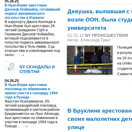
05.26.25
В Нью-Йорке арестован
Девушка, выпавшая с 
Джозеф Ноймайер, готовивший
поджог американского
возле ООН, была студ
посольства в Израиле
В аэропорту Джона Кеннеди в
университета
Нью-Йорке был арестован 28-
летний гражданин США и
Германии Джозеф Ноймайер,
01.31.12
NY ПРОИСШЕСТВИЯ
который подозревается в
Автор:
Александр Грант
попытке поджога американского
посольства в Тель-Авиве. Суд
Полиция
отказал ему в освобождении под
в резуль
залог...
на 16 э
на Unite
NY СКАНДАЛЫ И
студент
СПЛЕТНИ
Саманта
04.26.25
В Нью-Йорке арестован
пчеловод по обвинению в
причастности к геноциду 1994
года в Руанде
Фаустин Нсабумукунзи, 65-
летний руандийский пчеловод,
В Бруклине арестован
проживающий в элитном районе
Бриджхэмптон на Лонг-Айленде,
своих малолетних детей
был арестован по обвинению в
участии в геноциде 1994 года в
улице
Руанде...