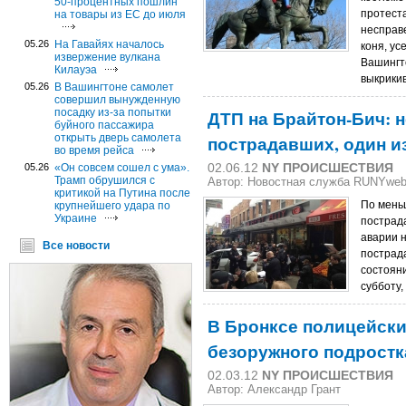
50-процентных пошлин
протест
на товары из ЕС до июля
несправ
05.26
На Гавайях началось
коня, у
извержение вулкана
Вашингт
Килауэа
выкрики
05.26
В Вашингтоне самолет
совершил вынужденную
посадку из-за попытки
ДТП на Брайтон-Бич: 
буйного пассажира
открыть дверь самолета
пострадавших, один из
во время рейса
02.06.12
NY ПРОИСШЕСТВИЯ
05.26
«Он совсем сошел с ума».
Трамп обрушился с
Автор: Новостная служба RUNYwe
критикой на Путина после
По мень
крупнейшего удара по
Украине
пострад
аварии н
Все новости
пострад
состоян
субботу,
В Бронксе полицейски
безоружного подростк
02.03.12
NY ПРОИСШЕСТВИЯ
Автор:
Александр Грант