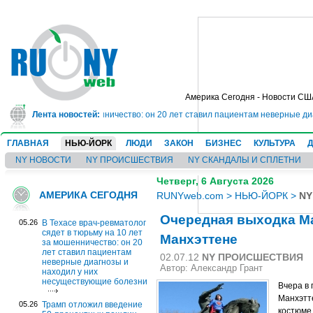
Америка Сегодня - Новости СШ
 на 10 лет за мошенничество: он 20 лет ставил пациентам неверные диагноз
Лента новостей:
ГЛАВНАЯ
НЬЮ-ЙОРК
ЛЮДИ
ЗАКОН
БИЗНЕС
КУЛЬТУРА
NY НОВОСТИ
NY ПРОИСШЕСТВИЯ
NY СКАНДАЛЫ И СПЛЕТНИ
Четверг, 6 Августа 2026
АМЕРИКА СЕГОДНЯ
RUNYweb.com
>
НЬЮ-ЙОРК
>
NY
Очередная выходка М
05.26
В Техасе врач-ревматолог
сядет в тюрьму на 10 лет
Манхэттене
за мошенничество: он 20
лет ставил пациентам
02.07.12
NY ПРОИСШЕСТВИЯ
неверные диагнозы и
Автор:
Александр Грант
находил у них
несуществующие болезни
Вчера в 
Манхэтт
05.26
Трамп отложил введение
костюме