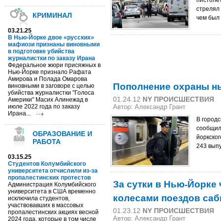
пистоле
стрелял 
КРИМИНАЛ
чем был
03.21.25
В Нью-Йорке двое «русских»
мафиози признаны виновными
в подготовке убийства
журналистки по заказу Ирана
Федеральное жюри присяжных в
Нью-Йорке признало Рафата
Амирова и Полада Омарова
Пополнение охраны н
виновными в заговоре с целью
убийства журналистки "Голоса
01.24.12
NY ПРОИСШЕСТВИЯ
Америки" Масих Алинежад в
июле 2022 года по заказу
Автор:
Александр Грант
Ирана...
В город
сообщили
ОБРАЗОВАНИЕ И
йоркског
РАБОТА
243 вып
03.15.25
Студентов Колумбийского
университета отчислили из-за
пропалестинских протестов
За сутки в Нью-Йорке 
Администрация Колумбийского
университета в США временно
колесами поездов саб
исключила студентов,
участвовавших в массовых
01.23.12
NY ПРОИСШЕСТВИЯ
пропалестинских акциях весной
Автор: Александр Грант
2024 года, которые в том числе