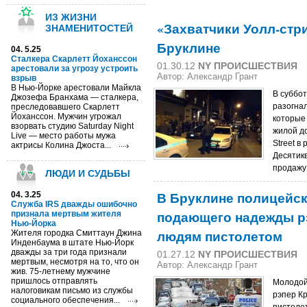
ИЗ ЖИЗНИ
«Захватчики Уолл-стри
ЗНАМЕНИТОСТЕЙ
Бруклине
04. 5.25
Сталкера Скарлетт Йоханссон
01.30.12
NY ПРОИСШЕСТВИЯ
арестовали за угрозу устроить
Автор:
Александр Грант
взрыв
В Нью-Йорке арестовали Майкла
В суббот
Джозефа Бранхама — сталкера,
разогнал
преследовавшего Скарлетт
Йоханссон. Мужчин угрожал
которые
взорвать студию Saturday Night
жилой до
Live — место работы мужа
Street в
актрисы Колина Джоста...
Десятик
продажу 
ЛЮДИ И СУДЬБЫ
В Бруклине полицейск
04. 3.25
Cлужба IRS дважды ошибочно
подающего надежды р
признала мертвым жителя
Нью-Йорка
людям пистолетом
Жителя городка Смиттаун Джина
Инденбаума в штате Нью-Йорк
дважды за три года признали
01.27.12
NY ПРОИСШЕСТВИЯ
мертвым, несмотря на то, что он
Автор:
Александр Грант
жив. 75-летнему мужчине
пришлось отправлять
Молодой
налоговикам письмо из службы
рэпер К
социального обеспечения...