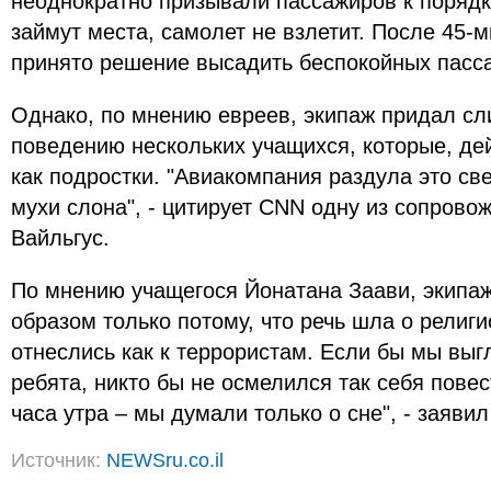
неоднократно призывали пассажиров к порядку
займут места, самолет не взлетит. После 45-
принято решение высадить беспокойных пасс
Однако, по мнению евреев, экипаж придал с
поведению нескольких учащихся, которые, де
как подростки. "Авиакомпания раздула это св
мухи слона", - цитирует CNN одну из сопров
Вайльгус.
По мнению учащегося Йонатана Заави, экипаж
образом только потому, что речь шла о религи
отнеслись как к террористам. Если бы мы вы
ребята, никто бы не осмелился так себя повес
часа утра – мы думали только о сне", - заявил
Источник:
NEWSru.co.il