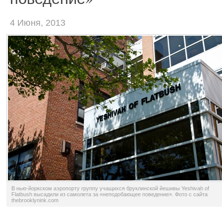
4 Июня, 2013
В нью-йоркском аэропорту группу учащихся бруклинской йешивы Yeshivah of
Flatbush высадили из самолета за «неподобающее поведение». Фото с сайта
thebrooklynink.com