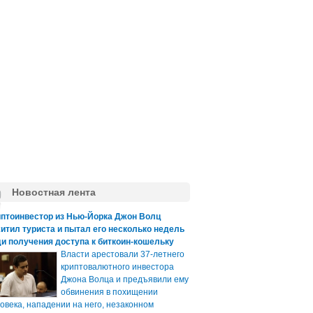
Новостная лента
иптоинвестор из Нью-Йорка Джон Волц
итил туриста и пытал его несколько недель
и получения доступа к биткоин-кошельку
Власти арестовали 37-летнего
криптовалютного инвестора
Джона Волца и предъявили ему
обвинения в похищении
овека, нападении на него, незаконном