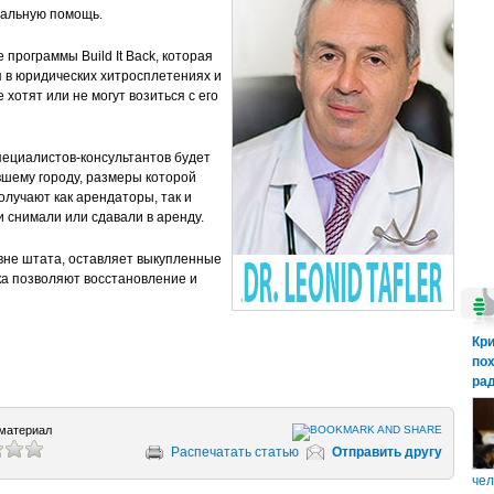
мальную помощь.
программы Build It Back, которая
 в юридических хитросплетениях и
 хотят или не могут возиться с его
пециалистов-консультантов будет
шему городу, размеры которой
олучают как арендаторы, так и
 снимали или сдавали в аренду.
вне штата, оставляет выкупленные
а позволяют восстановление и
Кр
пох
рад
материал
Распечатать статью
Отправить другу
чел