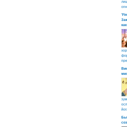
лиш
огн
'Fi
Зак
как
хо
фор
пре
Ви
ми
зум
осл
йог
Бы
со