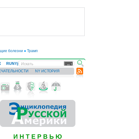
е болезни
●
Трамп отложил введение 50-процентных пошлин на товары из ЕС
Х
RUNYjews
ВЕСТИ ИЗ УКРАИНЫ
ЕЧАТЕЛЬНОСТИ
NY ИСТОРИЯ
И Н Т Е Р В Ь Ю