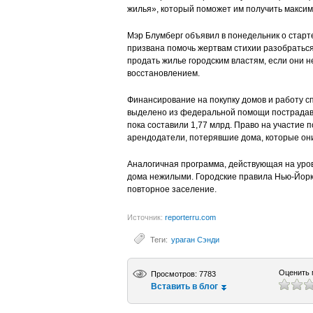
жилья», который поможет им получить макси
Мэр Блумберг объявил в понедельник о старте 
призвана помочь жертвам стихии разобраться
продать жилье городским властям, если они не
восстановлением.
Финансирование на покупку домов и работу с
выделено из федеральной помощи пострадав
пока составили 1,77 млрд. Право на участие п
арендодатели, потерявшие дома, которые они
Аналогичная программа, действующая на уро
дома нежилыми. Городские правила Нью-Йорк
повторное заселение.
Источник:
reporterru.com
Теги:
ураган Сэнди
Оценить 
Просмотров: 7783
Вставить в блог