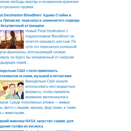
ении свободы жертвы и незаконном хранении
естрельного оружия...
nal Destination Bloodlines' Адама Стайна и
а Липовски: перезапуск знаменитого хоррора
 безупречный аттракцион
Новый 'Final Destination' с
подзаголовком 'Bloodlines' не
хочется называть шестым. По
сути это перезапуск успешной
ррор-франшизы, использующий схожую
мулу, но будто бы избавленный от нагрузки
дыдущих серий...
нодельни США стали привлекать
ллениалов ослами, музыкой и петнатами
Винодельни США начали
использовать нестандартные
форматы, чтобы привлечь
внимание миллениалов и
еров. Среди популярных уловок — живые
ы, фото с овцами, музыка, фуд-траки, а также
а с животными...
вший инженер NASA запустил сервис для
здания селфи из космоса