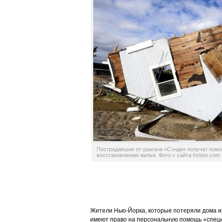
Пострадавшие от урагана «Сэнди» получат пом
восстановлению жилья. Фото с сайта forbes.com
Жители Нью-Йорка, которые потеряли дома из
имеют право на персональную помощь «спец