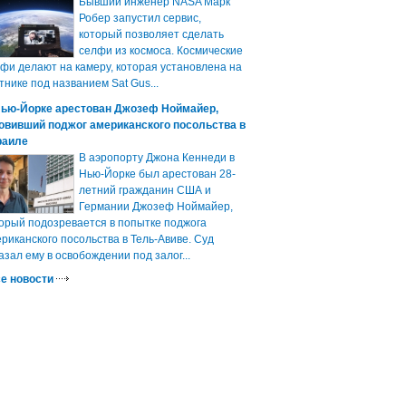
Бывший инженер NASA Марк
Робер запустил сервис,
который позволяет сделать
селфи из космоса. Космические
фи делают на камеру, которая установлена на
тнике под названием Sat Gus...
Нью-Йорке арестован Джозеф Ноймайер,
овивший поджог американского посольства в
раиле
В аэропорту Джона Кеннеди в
Нью-Йорке был арестован 28-
летний гражданин США и
Германии Джозеф Ноймайер,
орый подозревается в попытке поджога
риканского посольства в Тель-Авиве. Суд
азал ему в освобождении под залог...
е новости