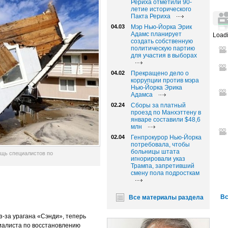
Рериха отметили 90-
летие исторического
Пакта Рериха
04.03
Мэр Нью-Йорка Эрик
Адамс планирует
Loadi
создать собственную
политическую партию
для участия в выборах
04.02
Прекращено дело о
коррупции против мэра
Нью-Йорка Эрика
Адамса
02.24
Сборы за платный
проезд по Манхэттену в
январе составили $48,6
млн
02.04
Генпрокурор Нью-Йорка
потребовала, чтобы
больницы штата
ощь специалистов по
игнорировали указ
Трампа, запретивший
смену пола подросткам
Вс
Все материалы раздела
-за урагана «Сэнди», теперь
иалиста по восстановлению