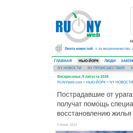
А
В Техасе врач-ревматолог сядет в тюрьму на 10 лет за мошенничество: он
Лента новостей:
ГЛАВНАЯ
НЬЮ-ЙОРК
ЛЮДИ
ЗАКО
NY НОВОСТИ
NY ПРОИСШЕСТВИЯ
Воскресенье, 9 Августа 2026
RUNYweb.com
>
НЬЮ-ЙОРК
>
NY НОВОСТ
Пострадавшие от ураг
получат помощь специа
восстановлению жилья
5 Июня, 2013