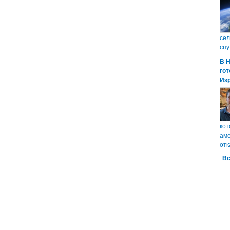
сел
спу
В 
гот
Из
кот
аме
отк
Вс