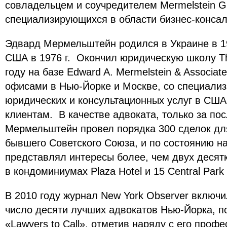
совладельцем и соучредителем Mermelstein G
специализирующихся в области бизнес-консал
Эдвард Мермельштейн родился в Украине в 19
США в 1976 г. Окончил юридическую школу T
году на базе Edward A. Mermelstein & Associate
офисами в Нью-Йорке и Москве, со специализ
юридических и консультационных услуг в СШ
клиентам. В качестве адвоката, только за по
Мермельштейн провел порядка 300 сделок дл
бывшего Советского Союза, и по состоянию на
представлял интересы более, чем двух десят
в кондоминиумах Plaza Hotel и 15 Central Park
В 2010 году журнал New York Observer включ
число десяти лучших адвокатов Нью-Йорка, п
«Lawyers to Call», отметив наряду с его проф