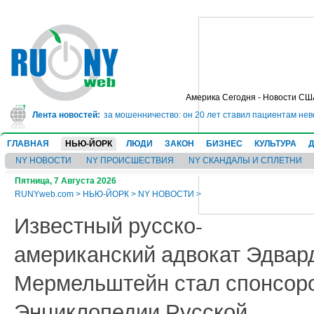
Америка Сегодня - Новости СШ
ет в тюрьму на 10 лет за мошенничество: он 20 лет ставил пациентам неве
Лента новостей:
ГЛАВНАЯ
НЬЮ-ЙОРК
ЛЮДИ
ЗАКОН
БИЗНЕС
КУЛЬТУРА
NY НОВОСТИ
NY ПРОИСШЕСТВИЯ
NY СКАНДАЛЫ И СПЛЕТНИ
Пятница, 7 Августа 2026
RUNYweb.com
>
НЬЮ-ЙОРК
>
NY НОВОСТИ
>
Известный русско-
американский адвокат Эдвар
Мермельштейн стал спонсор
Энциклопедии Русской