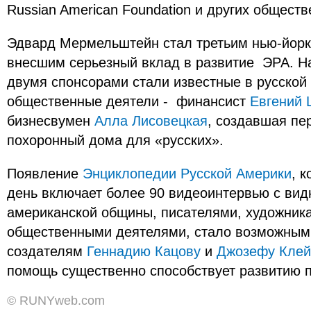
Russian American Foundation и других общест
Эдвард Мермельштейн стал третьим нью-йорк
внесшим серьезный вклад в развитие ЭРА. Н
двумя спонсорами стали известные в русской
общественные деятели - финансист
Евгений 
бизнесвумен
Алла Лисовецкая
, создавшая пе
похоронный дома для «русских».
Появление
Энциклопедии Русской Америки
, 
день включает более 90 видеоинтервью с вид
американской общины, писателями, художник
общественными деятелями, стало возможным
создателям
Геннадию Кацову
и
Джозефу Клей
помощь существенно способствует развитию п
© RUNYweb.com