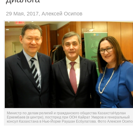
29 Мая, 2017, Алексей Осипов
Министр по делам религий и гражданского общества КазахстаНурлан
Еркембаев (в центре), постпред при ООН Кайрат Умаров и генеральный
консул Казахстана в Нью-Йорке Раушан Есбулатова. Фото Алексея Осипо