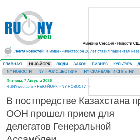
Америка Сегодня - Новости СШ
т в тюрьму на 10 лет за мошенничество: он 20 лет ставил пациентам невер
Лента новостей:
ГЛАВНАЯ
НЬЮ-ЙОРК
ЛЮДИ
ЗАКОН
БИЗНЕС
КУЛЬТУРА
NY НОВОСТИ
NY ПРОИСШЕСТВИЯ
NY СКАНДАЛЫ И СПЛЕТНИ
Пятница, 7 Августа 2026
RUNYweb.com
>
НЬЮ-ЙОРК
>
NY НОВОСТИ
>
В постпредстве Казахстана п
ООН прошел прием для
делегатов Генеральной
Ассамблеи