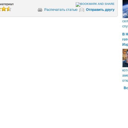
материал
Распечатать статью
Отправить другу
сел
спу
В 
гот
Из
кот
аме
отк
Вс