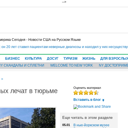
-->
мерика Сегодня - Новости США на Русском Языке
н 20 лет ставил пациентам неверные диагнозы и находил у них несуществующ
Н
БИЗНЕС
КУЛЬТУРА
ДОСУГ
ТУРИЗМ
ЖИЗНЬ
ДЛЯ ВЗРОСЛЫ
NY СКАНДАЛЫ И СПЛЕТНИ
WELCOME TO NEW YORK
NY ДОСТОПРИМ
И
>
ых лечат в тюрьме
Оценить материал
Вставить в блог
Еще читать в этом разделе
05.01
В нью-йоркском музее