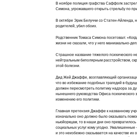
В ноябре полиция графства Саффолк застре
Симона, угрожавшего открыть стрельбу по п
В октябре Эрик Белуччи со Статен-Айленда, 
родителей, убил обоих.
Родственник Томаса Симона посетовал: «Когд
жизни не сказали, что у него маниакально-де
Страшное название тяжелого психического не
нейтральным биполярным расстройством, ск
этой болезни.
Дид Жей Джаффе, возглавляющий организацию Me
что во избежание подобных трагедий в будущ
должен пересмотреть политику надзора за д
нынешнего руководства Офиса психического здо
изменению его политики.
Главная претензия Джаффе к названному учре
изначально оно должно было оказывать помо
ньюйоркцам, то в наши дни оно превратилось
социальных услуг кому угодно. Умалишенные –
и это неизбежно сказывается на качестве их