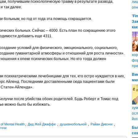
ам, получившим психологическую травму в результате развода,
лиш
и так далее.
огн
'Fi
и больным, но год от года эта помощь сокращается.
Зак
как
ихических больных. Сейчас – 4000. Есть план по сокращению этого
ходимости добавить еще 4311.
создание условий для физического, эмоционального, социального,
 создание гуманитарной атмосферы и отношений для роста личности».
хо
ношения к опеке психических больных. Но кто тогда должен
фор
пре
Ви
 психиатрическими лечебницами для тех, кто остро нуждается в них,
ми
ерс Айленд. Последними доставленными сюда пациентами были
о Статен-Айленда».
Белуччи после убийства обоих родителей. Будь Роберт и Томас под
тье можно было бы избежать.
зум
осл
йог
 of Mental Health
,
Дид Жей Джаффе
,
душевнобольной
,
Райан Дивэни
,
Бы
уччи
со