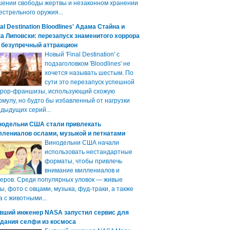
ении свободы жертвы и незаконном хранении
естрельного оружия...
nal Destination Bloodlines' Адама Стайна и
а Липовски: перезапуск знаменитого хоррора
 безупречный аттракцион
Новый 'Final Destination' с
подзаголовком 'Bloodlines' не
хочется называть шестым. По
сути это перезапуск успешной
ррор-франшизы, использующий схожую
мулу, но будто бы избавленный от нагрузки
дыдущих серий...
нодельни США стали привлекать
ллениалов ослами, музыкой и петнатами
Винодельни США начали
использовать нестандартные
форматы, чтобы привлечь
внимание миллениалов и
еров. Среди популярных уловок — живые
ы, фото с овцами, музыка, фуд-траки, а также
а с животными...
вший инженер NASA запустил сервис для
здания селфи из космоса