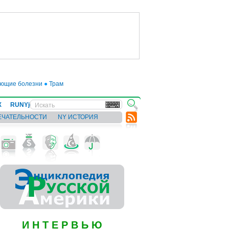
ие болезни
●
Трамп отложил введение 50-процентных пошлин на товары из Е
Х
RUNYjews
ВЕСТИ ИЗ УКРАИНЫ
ЕЧАТЕЛЬНОСТИ
NY ИСТОРИЯ
И Н Т Е Р В Ь Ю