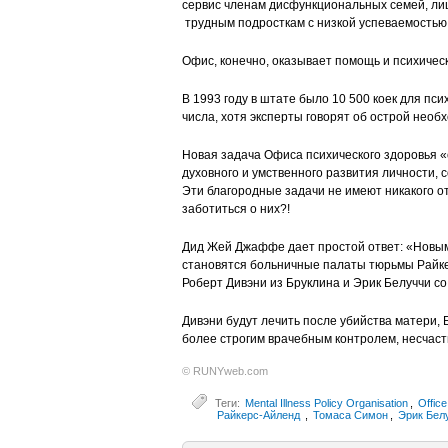
сервис членам дисфункциональных семей, лиц
трудным подросткам с низкой успеваемостью 
Офис, конечно, оказывает помощь и психическ
В 1993 году в штате было 10 500 коек для пс
числа, хотя эксперты говорят об острой необ
Новая задача Офиса психического здоровья «
духовного и умственного развития личности,
Эти благородные задачи не имеют никакого от
заботиться о них?!
Дид Жей Джаффе дает простой ответ: «Новыми
становятся больничные палаты тюрьмы Райк
Роберт Дивэни из Бруклина и Эрик Белуччи с
Дивэни будут лечить после убийства матери, 
более строгим врачебным контролем, несчас
© RUNYweb.com
Теги:
Mental Illness Policy Organisation
,
Office
Райкерс-Айленд
,
Томаса Симон
,
Эрик Бел