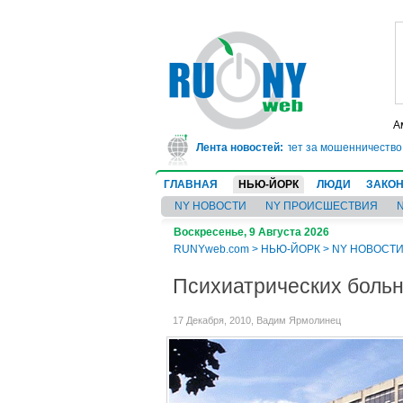
А
В Техасе врач-ревматолог сядет в тюрьму на 10 лет за мошенничество: о
Лента новостей:
ГЛАВНАЯ
НЬЮ-ЙОРК
ЛЮДИ
ЗАКО
NY НОВОСТИ
NY ПРОИСШЕСТВИЯ
Воскресенье, 9 Августа 2026
RUNYweb.com
>
НЬЮ-ЙОРК
>
NY НОВОСТ
Психиатрических больн
17 Декабря, 2010, Вадим Ярмолинец