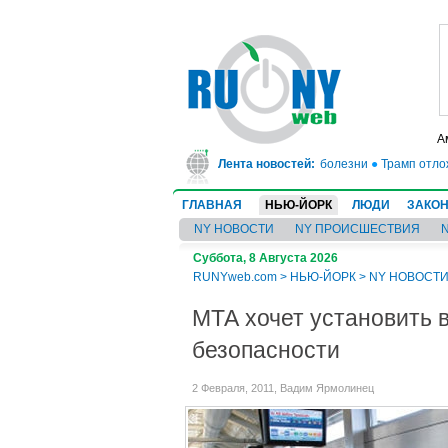
А
неверные диагнозы и находил у них несуществующие болезни
Лента новостей:
●
Трамп отложил 
ГЛАВНАЯ
НЬЮ-ЙОРК
ЛЮДИ
ЗАКО
NY НОВОСТИ
NY ПРОИСШЕСТВИЯ
Суббота, 8 Августа 2026
RUNYweb.com
>
НЬЮ-ЙОРК
>
NY НОВОСТ
МТА хочет установить 
безопасности
2 Февраля, 2011, Вадим Ярмолинец