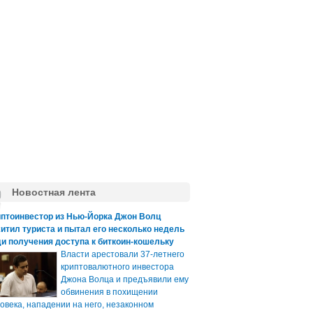
Новостная лента
иптоинвестор из Нью-Йорка Джон Волц
итил туриста и пытал его несколько недель
и получения доступа к биткоин-кошельку
Власти арестовали 37-летнего
криптовалютного инвестора
Джона Волца и предъявили ему
обвинения в похищении
овека, нападении на него, незаконном