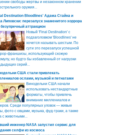
ении свободы жертвы и незаконном хранении
естрельного оружия...
nal Destination Bloodlines' Адама Стайна и
а Липовски: перезапуск знаменитого хоррора
 безупречный аттракцион
Новый 'Final Destination' с
подзаголовком 'Bloodlines' не
хочется называть шестым. По
сути это перезапуск успешной
ррор-франшизы, использующий схожую
мулу, но будто бы избавленный от нагрузки
дыдущих серий...
нодельни США стали привлекать
ллениалов ослами, музыкой и петнатами
Винодельни США начали
использовать нестандартные
форматы, чтобы привлечь
внимание миллениалов и
еров. Среди популярных уловок — живые
ы, фото с овцами, музыка, фуд-траки, а также
а с животными...
вший инженер NASA запустил сервис для
здания селфи из космоса