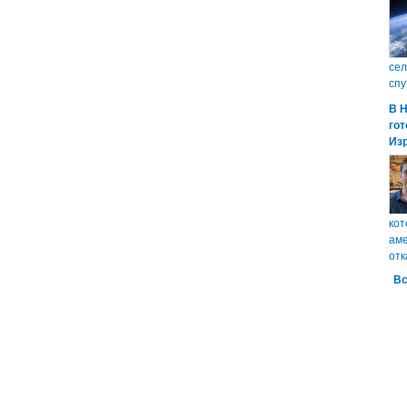
сел
спу
В 
гот
Из
кот
аме
отк
Вс