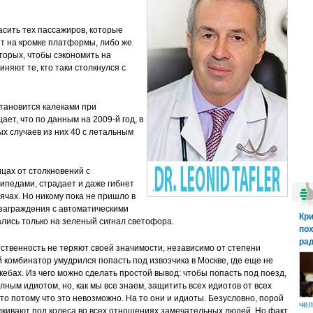
асить тех пассажиров, которые
ят на кромке платформы, либо же
вторых, чтобы сэкономить на
няют те, кто таки столкнулся с
становится калеками при
т, что по данным на 2009-й год, в
х случаев из них 40 с летальным
цах от столкновений с
ипедами, страдает и даже гибнет
сячах. Но никому пока не пришло в
 заграждения с автоматическими
Кр
ались только на зеленый сигнал светофора.
пох
рад
ственность не теряют своей значимости, независимо от степени
 комбинатор умудрился попасть под извозчика в Москве, где еще не
кебах. Из чего можно сделать простой вывод: чтобы попасть под поезд,
лным идиотом, но, как мы все знаем, защитить всех идиотов от всех
о потому что это невозможно. На то они и идиоты. Безусловно, порой
чел
лкивают под колеса во всех отношениях замечательных людей. Но факт