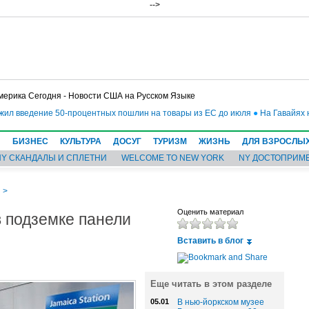
-->
мерика Сегодня - Новости США на Русском Языке
введение 50-процентных пошлин на товары из ЕС до июля
●
На Гавайях нача
Н
БИЗНЕС
КУЛЬТУРА
ДОСУГ
ТУРИЗМ
ЖИЗНЬ
ДЛЯ ВЗРОСЛЫ
NY СКАНДАЛЫ И СПЛЕТНИ
WELCOME TO NEW YORK
NY ДОСТОПРИМ
И
>
в подземке панели
Оценить материал
Вставить в блог
Еще читать в этом разделе
05.01
В нью-йоркском музее