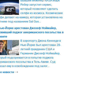
Бывший инженер NASA Марк
Робер запустил сервис,
который позволяет сделать
селфи из космоса. Космические
фи делают на камеру, которая установлена на
тнике под названием Sat Gus...
Нью-Йорке арестован Джозеф Ноймайер,
овивший поджог американского посольства в
раиле
В аэропорту Джона Кеннеди в
Нью-Йорке был арестован 28-
летний гражданин США и
Германии Джозеф Ноймайер,
орый подозревается в попытке поджога
риканского посольства в Тель-Авиве. Суд
азал ему в освобождении под залог...
е новости