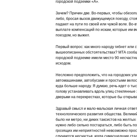
городской подземки «А».
Зачем? Причин две. Во-первых, чтобы обезоп
либо, бросая вызов движущемуся поезду, сто
падают на пути по своей или чужой воле. Во-
выплате компенсаций по искам, которые им вчи
поездом, но выжил.
Первый вопрос: как много народу гибнет или 
вышеописанных обстоятельствах? МТА сообщае
городской подземке имели место 90 несчастны
исходом.
Несложно предположить, что на городских ули
автомашинами, автобусами и простыми велос
куда больше народу. Я думаю, речь идет о ты
голову устанавливать вдоль улиц стеклянные
дверьми на перекрестках, которые бы открыв
Здравый смысл и мало-мальская личная ответ
технологического развития общества. Великий
было ни метро, ни диких таксистов на желтых 
нужно либо сильно постараться, либо быть по
грозящих им неприятностей невозможно прост
случаются несчастья, когда сумасшедшие ста