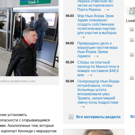
Рериха отметили 90-
летие исторического
Пакта Рериха
04.03
Мэр Нью-Йорка Эрик
Адамс планирует
Loadi
создать собственную
политическую партию
для участия в выборах
04.02
Прекращено дело о
коррупции против мэра
Нью-Йорка Эрика
Адамса
02.24
Сборы за платный
проезд по Манхэттену в
январе составили $48,6
млн
 сайта nydailynews.com
02.04
Генпрокурор Нью-Йорка
потребовала, чтобы
больницы штата
игнорировали указ
Трампа, запретивший
смену пола подросткам
нии установить
Вс
Все материалы раздела
зопаcности с открывающимся
мки. Аналогичные тем, которые
й аэропорт Кеннеди с маршрутом