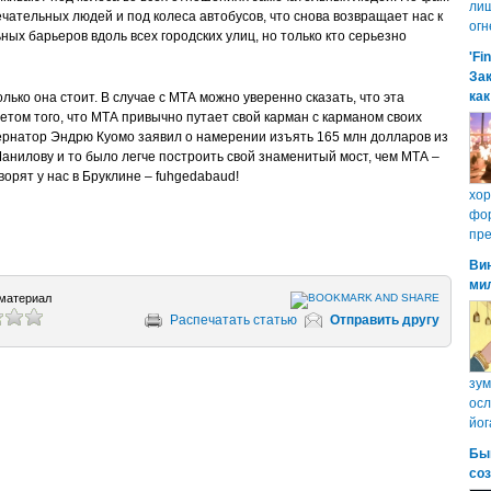
лиш
чательных людей и под колеса автобусов, что снова возвращает нас к
огн
ных барьеров вдоль всех городских улиц, но только кто серьезно
'Fi
Зак
как
олько она стоит. В случае с МТА можно уверенно сказать, что эта
четом того, что МТА привычно путает свой карман с карманом своих
убернатор Эндрю Куомо заявил о намерении изъять 165 млн долларов из
 Манилову и то было легче построить свой знаменитый мост, чем МТА –
ворят у нас в Бруклине – fuhgedabaud!
хо
фор
пре
Ви
ми
материал
Распечатать статью
Отправить другу
зум
осл
йог
Бы
со