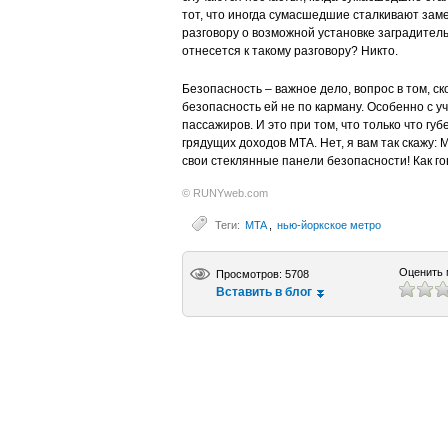
тот, что иногда сумасшедшие сталкивают заме
разговору о возможной установке заградитель
отнесется к такому разговору? Никто.
Безопасность – важное дело, вопрос в том, ск
безопасность ей не по карману. Особенно с у
пассажиров. И это при том, что только что г
грядущих доходов МТА. Нет, я вам так скажу:
свои стеклянные панели безопасности! Как го
© RUNYweb.com
Теги:
MTA
,
нью-йоркское метро
Оценить 
Просмотров: 5708
Вставить в блог