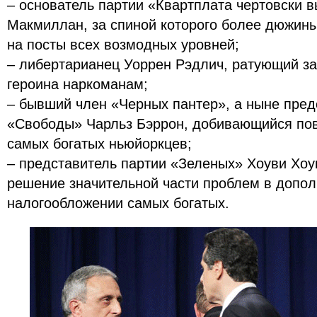
– основатель партии «Квартплата чертовски 
Макмиллан, за спиной которого более дюжин
на посты всех возмодных уровней;
– либертарианец Уоррен Рэдлич, ратующий з
героина наркоманам;
– бывший член «Черных пантер», а ныне пред
«Свободы» Чарльз Бэррон, добивающийся по
самых богатых ньюйоркцев;
– представитель партии «Зеленых» Хоуви Хоу
решение значительной части проблем в допо
налогообложении самых богатых.