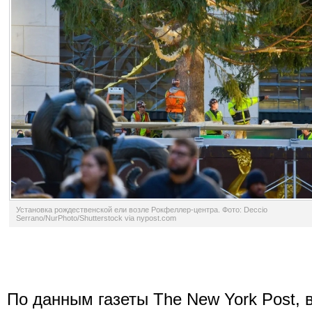
Установка рождественской ели возле Рокфеллер-центра. Фото: Deccio
Serrano/NurPhoto/Shutterstock via nypost.com
По данным газеты The New York Post, 