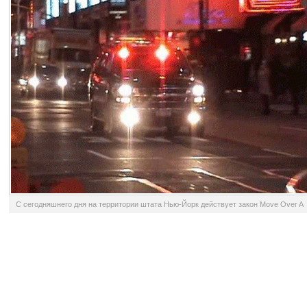
С сегодняшнего дня на территории штата Нью-Йорк действует закон Move Over A