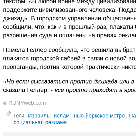
текстом: «В любой войне между цивилизован
поддержите цивилизованного человека. Подд
джихад». В городском управлении обществен
сообщили, что, как и в прошлый раз, плакат
разрешения суда и оплачены на правах рекла
Памела Геллер сообщила, что решила выбрат
плакатов городской сабвей в связи с новой в
пропаганды, против которой практически никто
«
Но если высказаться против джихада или в
сказала Геллер, -
все просто приходят в яро
© RUNYweb.com
Теги:
Израиль
,
ислам
,
нью-йоркское метро
,
Па
социальная реклама