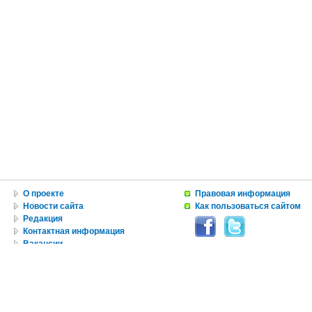
О проекте
Правовая информация
Новости сайта
Как пользоваться сайтом
Редакция
Контактная информация
Вакансии
Реклама
© Copyright 2010 by USA IN RUSSIAN INC.
Все материалы, авторские права на которые принадлежат RUNYweb.com, могут быть воспроизведе
ограничений по объему и срокам публикации. Это разрешение в равной степени распространяется 
ретрансляции является ссылка на первоисточник. То же относится к авторским правам на иллюст
должно быть указано при использовании этой иллюстрации.