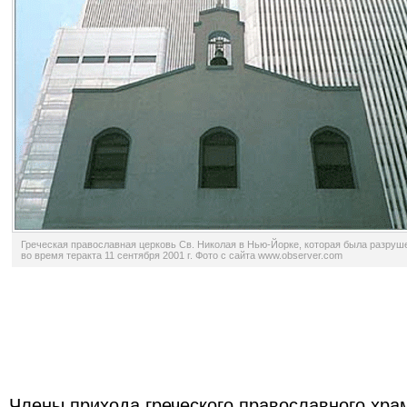
Греческая православная церковь Св. Николая в Нью-Йорке, которая была разруш
во время теракта 11 сентября 2001 г. Фото с сайта www.observer.com
Члены прихода греческого православного хра