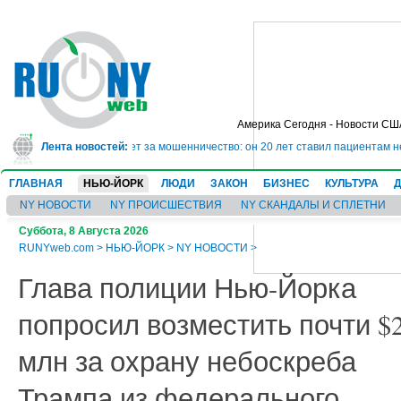
Америка Сегодня - Новости СШ
сядет в тюрьму на 10 лет за мошенничество: он 20 лет ставил пациентам не
Лента новостей:
ГЛАВНАЯ
НЬЮ-ЙОРК
ЛЮДИ
ЗАКОН
БИЗНЕС
КУЛЬТУРА
NY НОВОСТИ
NY ПРОИСШЕСТВИЯ
NY СКАНДАЛЫ И СПЛЕТНИ
Суббота, 8 Августа 2026
RUNYweb.com
>
НЬЮ-ЙОРК
>
NY НОВОСТИ
>
Глава полиции Нью-Йорка
попросил возместить почти $
млн за охрану небоскреба
Трампа из федерального