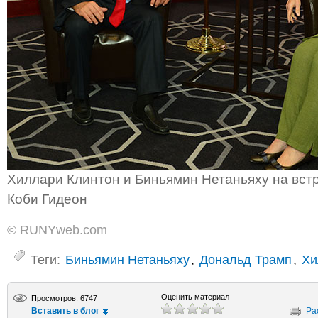
Хиллари Клинтон и Биньямин Нетаньяху на встр
Коби Гидеон
© RUNYweb.com
Теги:
Биньямин Нетаньяху
,
Дональд Трамп
,
Хи
Оценить материал
Просмотров: 6747
Вставить в блог
Ра