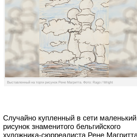
Выставленный на торги рисунок Рене Магритта. Фото: Rago / Wright
Случайно купленный в сети маленький
рисунок знаменитого бельгийского
художника-сюрреалиста Рене Магритт