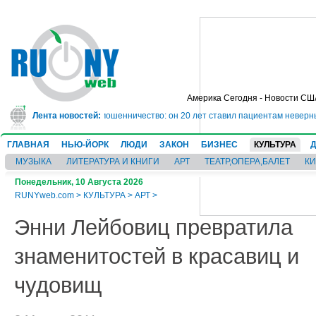
Америка Сегодня - Новости СШ
юрьму на 10 лет за мошенничество: он 20 лет ставил пациентам неверные ди
Лента новостей:
ГЛАВНАЯ
НЬЮ-ЙОРК
ЛЮДИ
ЗАКОН
БИЗНЕС
КУЛЬТУРА
МУЗЫКА
ЛИТЕРАТУРА И КНИГИ
АРТ
ТЕАТР,ОПЕРА,БАЛЕТ
К
Понедельник, 10 Августа 2026
RUNYweb.com
>
КУЛЬТУРА
>
АРТ
>
Энни Лейбовиц превратила
знаменитостей в красавиц и
чудовищ