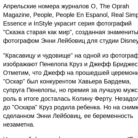
Апрельские номера журналов O, The Oprah
Magazine, People, People En Espanol, Real Simp
Essence и InStyle украсит серия фотографий
"Сказка старая как мир", созданная знаменит
фотографом Энни Лейбовиц для студии Disney
"Красавицу и чудовище" на одной из фотогра
изображают Пенелопа Круз и Джефф Бриджес
Отметим, что Джефф на прошедшей церемон
"Оскар" был конкурентом Хавьера Бардема,
супруга Пенелопы, но премия за лучшую муж
роль в итоге досталась Колину Ферту. Незадо
до "Оскара" Круз родила ребенка. Но на снимк
сделанном Энни Лейбовиц, ее беременность
незаметна.