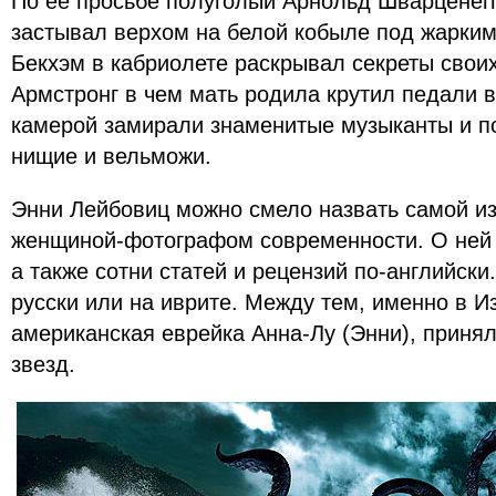
По ее просьбе полуголый Арнольд Шварценегге
застывал верхом на белой кобыле под жарки
Бекхэм в кабриолете раскрывал секреты своих
Армстронг в чем мать родила крутил педали 
камерой замирали знаменитые музыканты и по
нищие и вельможи.
Энни Лейбовиц можно смело назвать самой и
женщиной-фотографом современности. О ней н
а также сотни статей и рецензий по-английски
русски или на иврите. Между тем, именно в 
американская еврейка Анна-Лу (Энни), приня
звезд.