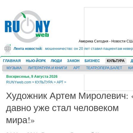
Америка Сегодня - Новости СШ
юрьму на 10 лет за мошенничество: он 20 лет ставил пациентам неверные д
Лента новостей:
ГЛАВНАЯ
НЬЮ-ЙОРК
ЛЮДИ
ЗАКОН
БИЗНЕС
КУЛЬТУРА
МУЗЫКА
ЛИТЕРАТУРА И КНИГИ
АРТ
ТЕАТР,ОПЕРА,БАЛЕТ
К
Воскресенье, 9 Августа 2026
RUNYweb.com
>
КУЛЬТУРА
>
АРТ
>
Художник Артем Миролевич: 
давно уже стал человеком
мира!»