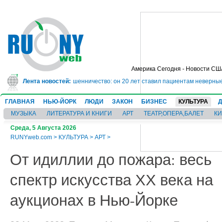
Америка Сегодня - Новости СШ
юрьму на 10 лет за мошенничество: он 20 лет ставил пациентам неверные ди
Лента новостей:
ГЛАВНАЯ
НЬЮ-ЙОРК
ЛЮДИ
ЗАКОН
БИЗНЕС
КУЛЬТУРА
МУЗЫКА
ЛИТЕРАТУРА И КНИГИ
АРТ
ТЕАТР,ОПЕРА,БАЛЕТ
К
Среда, 5 Августа 2026
RUNYweb.com
>
КУЛЬТУРА
>
АРТ
>
От идиллии до пожара: весь
спектр искусства ХХ века на
аукционах в Нью-Йорке