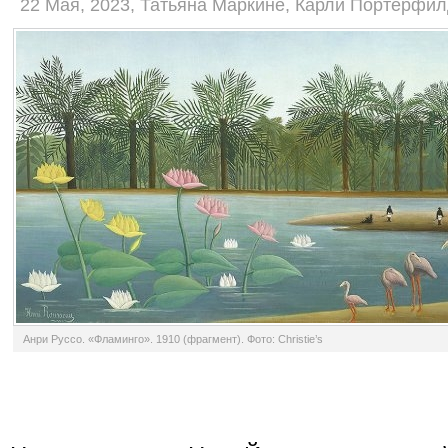
22 Мая, 2023, Татьяна Маркине, Карли Портерфи
Анри Руссо. «Фламинго». 1910 (фрагмент). Фото: Christie’s