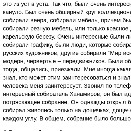
это из уст в уста. Так что, были очень интерес
кануло. Был очень обширный круг коллекционе
собирали веера, собирали мебель, причем бы
собирали резную мебель, или только красное 
карельскую березу. Очень интересные были л
собирали графику, были люди, которые собир
русских художников, другие собирали “Мир иск
модерн, червертые – передвижников. Были о
тогда, общались, приезжали. Мне иногда кака
знал, кто может этим заинтересоваться и знал
человека меня заинтересует. Звонил по теле
интересный собиратель Ханамиров, он был адв
потрясающее собрание. Он однажды открыл б
собирал живопись только на дощечках, дощечки
каждом углу. В общем, собрание было большо