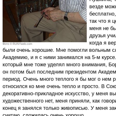
везде мож
бесплатно
так что я
меня не бы
друзья учи
когда я ве
Фото © RUNYweb.com
были очень хорошие. Мне помогли вольным с
Академию, и я с ними занимался на 5-м курсе
который мне тоже уделял много внимания, Бо
он потом был последним президентом Академ
период. Очень много теплого я бы мог о нем р
относился ко мне очень тепло и просто. В Сою
декоративно-прикладное искусство, у меня в
художественного нет, меня приняли, как говор
конец я занялся только живописью. У меня за
считаю, сложилась очень хорошо.