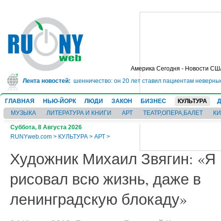
Америка Сегодня - Новости СШ
му на 10 лет за мошенничество: он 20 лет ставил пациентам неверные диаг
Лента новостей:
ГЛАВНАЯ
НЬЮ-ЙОРК
ЛЮДИ
ЗАКОН
БИЗНЕС
КУЛЬТУРА
МУЗЫКА
ЛИТЕРАТУРА И КНИГИ
АРТ
ТЕАТР,ОПЕРА,БАЛЕТ
К
Суббота, 8 Августа 2026
RUNYweb.com
>
КУЛЬТУРА
>
АРТ
>
Художник Михаил Звягин: «Я
рисовал всю жизнь, даже в
ленинградскую блокаду»