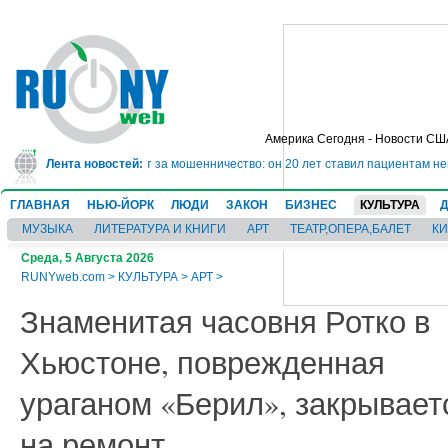
Америка Сегодня - Новости СШ
дет в тюрьму на 10 лет за мошенничество: он 20 лет ставил пациентам неве
Лента новостей:
ГЛАВНАЯ
НЬЮ-ЙОРК
ЛЮДИ
ЗАКОН
БИЗНЕС
КУЛЬТУРА
МУЗЫКА
ЛИТЕРАТУРА И КНИГИ
АРТ
ТЕАТР,ОПЕРА,БАЛЕТ
К
Среда, 5 Августа 2026
RUNYweb.com
>
КУЛЬТУРА
>
АРТ
>
Знаменитая часовня Ротко в
Хьюстоне, поврежденная
ураганом «Берил», закрывает
на ремонт