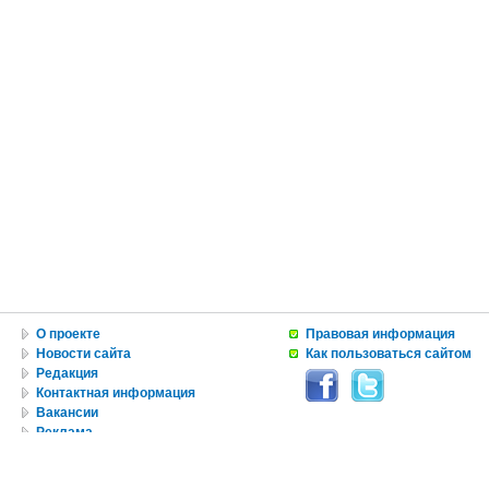
О проекте
Правовая информация
Новости сайта
Как пользоваться сайтом
Редакция
Контактная информация
Вакансии
Реклама
© Copyright 2010 by USA IN RUSSIAN INC.
Все материалы, авторские права на которые принадлежат RUNYweb.com, могут быть воспроизведе