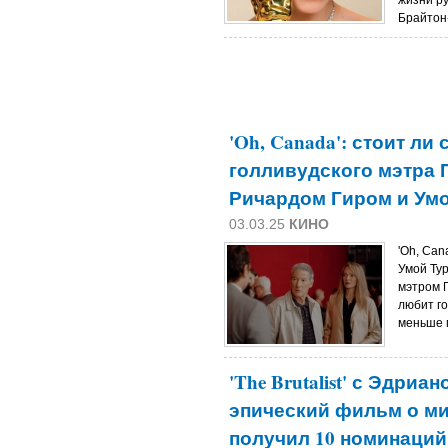
жизни р
Брайтон-
'Oh, Canada': стоит л
голливудского мэтра 
Ричардом Гиром и Ум
03.03.25
КИНО
'Oh, Can
Умой Ту
мэтром 
любит го
меньше п
'The Brutalist' с Эдриа
эпический фильм о м
получил 10 номинаций