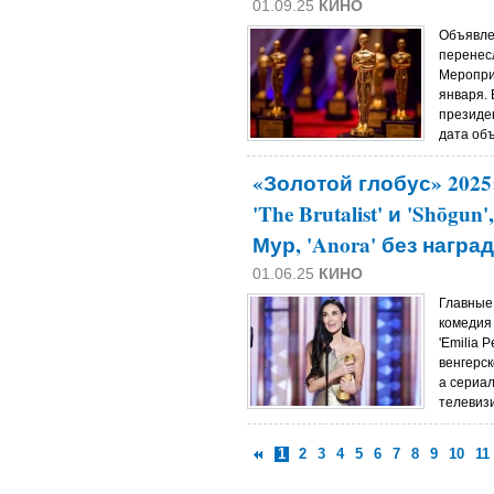
01.09.25
КИНО
Объявле
перенес
Меропри
января. 
президе
дата объ
«Золотой глобус» 2025: 
'The Brutalist' и 'Shōg
Мур, 'Anora' без наград
01.06.25
КИНО
Главные
комедия
'Emilia 
венгерск
а сериал
телевиз
1
2
3
4
5
6
7
8
9
10
11