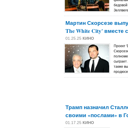
финальн
бедовой
Зеллвеге
Мартин Скорсезе выпус
The White City' вместе
01.25.25
КИНО
Проект '
Скорсезе
полноме
сыграет
также в
продюсе
Трамп назначил Сталл
своими «послами» в 
01.17.25
КИНО