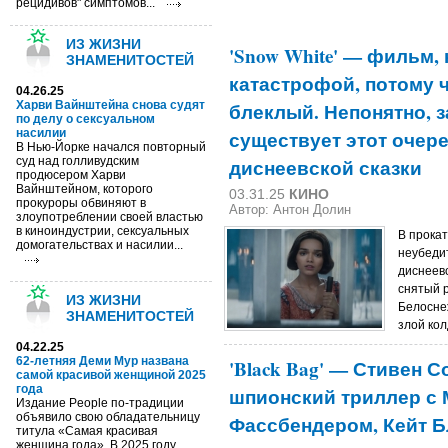
рецидивов" симптомов...
ИЗ ЖИЗНИ
'Snow White' — фильм,
ЗНАМЕНИТОСТЕЙ
катастрофой, потому 
04.26.25
Харви Вайнштейна снова судят
блеклый. Непонятно, 
по делу о сексуальном
насилии
существует этот очер
В Нью-Йорке начался повторный
суд над голливудским
диснеевской сказки
продюсером Харви
Вайнштейном, которого
03.31.25
КИНО
прокуроры обвиняют в
Автор: Антон Долин
злоупотреблении своей властью
в киноиндустрии, сексуальных
В прокат
домогательствах и насилии...
неубеди
диснеевс
снятый 
ИЗ ЖИЗНИ
Белоснеж
ЗНАМЕНИТОСТЕЙ
злой кол
04.22.25
62-летняя Деми Мур названа
'Black Bag' — Стивен 
самой красивой женщиной 2025
года
шпионский триллер с
Издание People по-традиции
объявило свою обладательницу
Фассбендером, Кейт Б
титула «Самая красивая
женщина года». В 2025 году