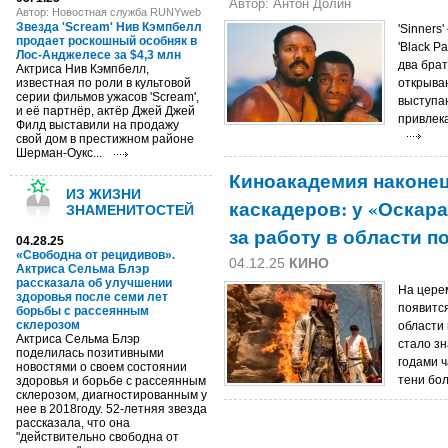
Автор: Антон Долин
Автор: Новостная служба RUNYweb
Звезда 'Scream' Нив Кэмпбелл
'Sinners
продает роскошный особняк в
'Black P
Лос-Анджелесе за $4,3 млн
два брат
Актриса Нив Кэмпбелл,
известная по роли в культовой
открыва
серии фильмов ужасов 'Scream',
выступа
и её партнёр, актёр Джей Джей
привлека
Филд выставили на продажу
свой дом в престижном районе
Шерман-Оукс...
Киноакадемия наконец
ИЗ ЖИЗНИ
каскадеров: у «Оскар
ЗНАМЕНИТОСТЕЙ
за работу в области п
04.28.25
«Свободна от рецидивов».
04.12.25
КИНО
Актриса Сельма Блэр
рассказала об улучшении
На цере
здоровья после семи лет
появится
борьбы с рассеянным
склерозом
области
Актриса Сельма Блэр
стало зн
поделилась позитивными
годами ч
новостями о своем состоянии
тени бол
здоровья и борьбе с рассеянным
склерозом, диагностированным у
нее в 2018году. 52-летняя звезда
рассказала, что она
"действительно свободна от