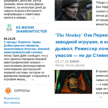
шерифом Санта-Фе, Бетси
Things L
Аракава, жена актера Джина
Бен Афф
Хэкмена, за несколько дней до
смерти искала в Интернете
сыграл г
информацию о симптомах
пятью до
гриппа и ковида...
которым
монастыр
ИЗ ЖИЗНИ
ЗНАМЕНИТОСТЕЙ
'The Monkey' Оза Перк
04.14.25
заводной игрушке, в 
У звезды 'Euphoria' Эрика
Дэйна диагностировали
дьявол. Режиссер хоч
неизлечимую болезнь: боковой
амиотрофический склероз
ужасов — но до Стиве
Актер Эрик Дэйн сообщил, что у
него диагностировали боковой
03.17.25
КИНО
амиотрофический склероз —
Автор: Антон Долин
неизлечимое дегенеративное
заболевание центральной
В прокат
нервной системы, которое со
режиссер
временем приводит к параличу и
атрофии мышц...
самых и
— о зав
едва ли
ОПРОСЫ
хотя реж
Результаты
Все опросы