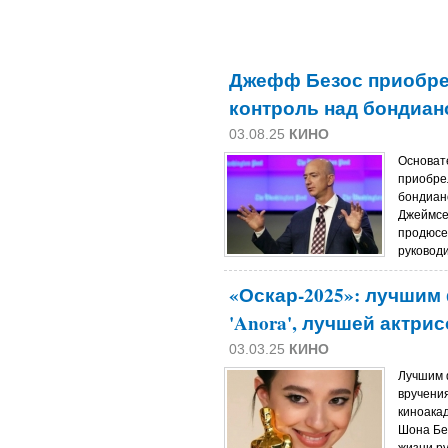
Джефф Безос приобре
контроль над бондиан
03.08.25
КИНО
Основат
приобре
бондиан
Джеймсе
продюсе
руковод
«Оскар-2025»: лучшим
'Anora', лучшей актр
03.03.25
КИНО
Лучшим 
вручени
киноакад
Шона Бе