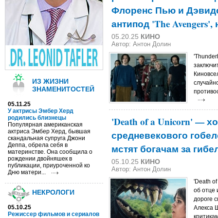
Флоренс Пью и Дэвид
антипод 'The Avengers'
05.20.25
КИНО
Автор: Антон Долин
'Thunder
заключи
Киновсе
ИЗ ЖИЗНИ
случайн
ЗНАМЕНИТОСТЕЙ
противо
05.11.25
У актрисы Эмбер Херд
родились близнецы
'Death of a Unicorn' —
Популярная американская
актриса Эмбер Херд, бывшая
средневекового гобел
скандальная супруга Джони
Деппа, обрела себя в
мстят богачам за гиб
материнстве. Она сообщила о
рождении двойняшек в
05.10.25
КИНО
публикации, приуроченной ко
Автор: Антон Долин
Дню матери...
'Death o
об отце 
НЕКРОЛОГИ
дороге 
05.10.25
Алекса 
Режиссер фильмов и сериалов
критикам