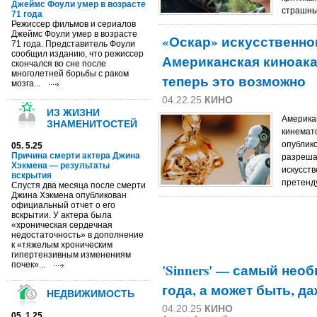
Джеймс Фоули умер в возрасте
страшны
71 года
Режиссер фильмов и сериалов
Джеймс Фоули умер в возрасте
«Оскар» искусственно
71 года. Представитель Фоули
сообщил изданию, что режиссер
Американская киноака
скончался во сне после
многолетней борьбы с раком
теперь это возможно
мозга...
04.22.25
КИНО
ИЗ ЖИЗНИ
Америка
ЗНАМЕНИТОСТЕЙ
кинемат
опублик
05. 5.25
Причина смерти актера Джина
разреша
Хэкмена — результаты
искусств
вскрытия
претенд
Спустя два месяца после смерти
Джина Хэкмена опубликован
официальный отчет о его
вскрытии. У актера была
«хроническая сердечная
недостаточность» в дополнение
к «тяжелым хроническим
гипертензивным изменениям
почек»...
'Sinners' — самый нео
года, а может быть, д
НЕДВИЖИМОСТЬ
04.20.25
КИНО
05. 1.25