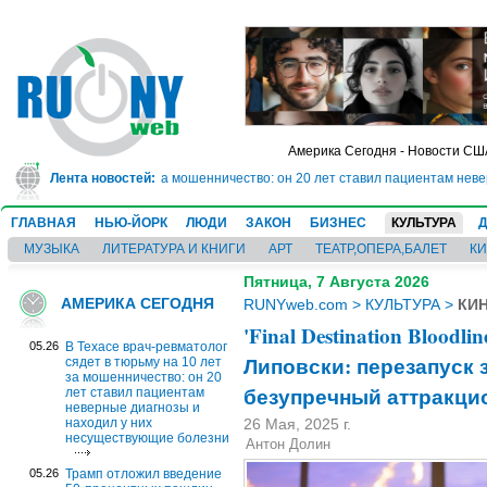
Америка Сегодня - Новости СШ
 тюрьму на 10 лет за мошенничество: он 20 лет ставил пациентам неверные 
Лента новостей:
ГЛАВНАЯ
НЬЮ-ЙОРК
ЛЮДИ
ЗАКОН
БИЗНЕС
КУЛЬТУРА
МУЗЫКА
ЛИТЕРАТУРА И КНИГИ
АРТ
ТЕАТР,ОПЕРА,БАЛЕТ
К
Пятница, 7 Августа 2026
АМЕРИКА СЕГОДНЯ
RUNYweb.com
>
КУЛЬТУРА
>
КИ
'Final Destination Bloodl
05.26
В Техасе врач-ревматолог
Липовски: перезапуск 
сядет в тюрьму на 10 лет
за мошенничество: он 20
безупречный аттракци
лет ставил пациентам
неверные диагнозы и
находил у них
26 Мая, 2025 г.
несуществующие болезни
Антон Долин
05.26
Трамп отложил введение