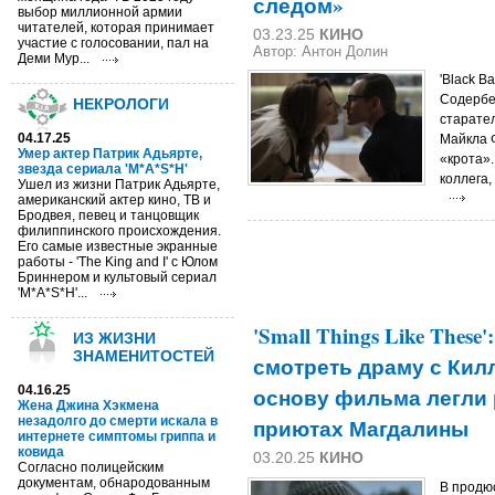
следом»
выбор миллионной армии
читателей, которая принимает
03.23.25
КИНО
участие с голосовании, пал на
Автор: Антон Долин
Деми Мур...
'Black B
Содербер
НЕКРОЛОГИ
старате
04.17.25
Майкла 
Умер актер Патрик Адьярте,
«крота»
звезда сериала 'M*A*S*H'
коллега,
Ушел из жизни Патрик Адьярте,
американский актер кино, ТВ и
Бродвея, певец и танцовщик
филиппинского происхождения.
Его самые известные экранные
работы - 'The King and I' с Юлом
Бриннером и культовый сериал
'M*A*S*H'...
'Small Things Like Thes
ИЗ ЖИЗНИ
ЗНАМЕНИТОСТЕЙ
смотреть драму с Кил
04.16.25
основу фильма легли
Жена Джина Хэкмена
незадолго до смерти искала в
приютах Магдалины
интернете симптомы гриппа и
ковида
03.20.25
КИНО
Согласно полицейским
документам, обнародованным
В продю