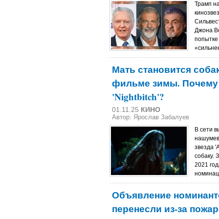
Трамп на
кинозвез
Сильвес
Джона В
попытке
«сильнее
Мать становится соба
фильме зимы. Почему 
'Nightbitch'?
01.11.25
КИНО
Автор: Ярослав Забалуев
В сети в
нашумев
звезда '
собаку. 
2021 год
номинаци
Объявление номинант
перенесли из-за пожа