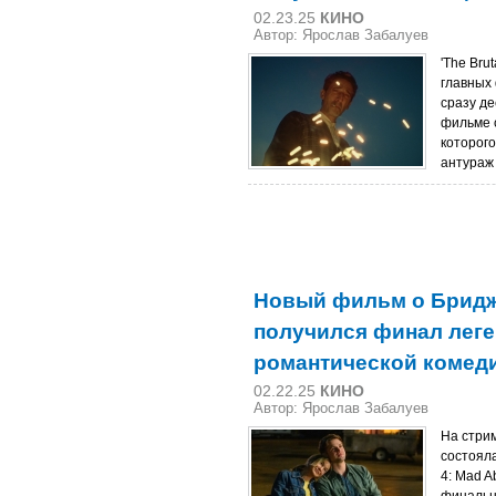
02.23.25
КИНО
Автор: Ярослав Забалуев
'The Bru
главных
сразу де
фильме 
которого
антураж 
Новый фильм о Бридж
получился финал лег
романтической комед
02.22.25
КИНО
Автор: Ярослав Забалуев
На стри
состояла
4: Mad A