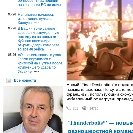
50-процентных пошлин
на товары из ЕС до июля
05.26
На Гавайях началось
извержение вулкана
Килауэа
05.26
В Вашингтоне самолет
совершил вынужденную
посадку из-за попытки
буйного пассажира
открыть дверь самолета
во время рейса
05.26
«Он совсем сошел с ума».
Трамп обрушился с
критикой на Путина после
крупнейшего удара по
Украине
Все новости
Новый 'Final Destination' с подзаг
называть шестым. По сути это пе
франшизы, использующий схожую
избавленный от нагрузки предыд
281
14715
'Thunderbolts*' — новы
разношерстной команд