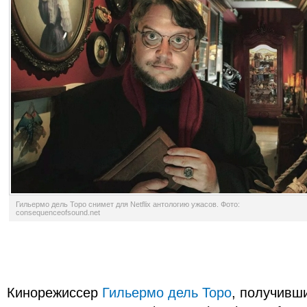
Гильермо дель Торо снимет для Netflix антологию ужасов. Фото:
consequenceofsound.net
Кинорежиссер
Гильермо дель Торо
, получивш