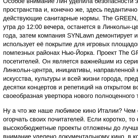
Особое внимание Лин уделила безопасности э
пространства и, конечно же, здесь педантичн
действующие санитарные нормы. The GREEN, 
утра до 12:00 вечера, останется в Линкольн-ц
года, затем компания SYNLawn демонтирует 
использует её покрытие для игровых площадок
помпезных районах Нью-Йорка. Проект The G
посетителей. Он является важнейшим из серии
Линкольн-центра, инициативы, направленной
искусства, культуры и всей жизни города, пр
десятки концертов и репетиций на открытом в
своеобразная увертюра нового полноценного 
Ну а что же наше любимое кино Италии? Чем 
огорчать своих почитателей. Если коротко, то 
высокобюджетные проекты отложены до лучши
внимание уделено документальному кино, в к