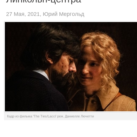
27 Мая, 2021, Юрий Мергольд
Кадр из фильма 'The Ties/Lacci' реж. Даниелле Лючетти