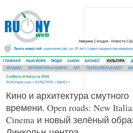
Америка Сегодня - Новости СШ
у на 10 лет за мошенничество: он 20 лет ставил пациентам неверные диагно
Лента новостей:
ГЛАВНАЯ
НЬЮ-ЙОРК
ЛЮДИ
ЗАКОН
БИЗНЕС
КУЛЬТУРА
МУЗЫКА
ЛИТЕРАТУРА И КНИГИ
АРТ
ТЕАТР,ОПЕРА,БАЛЕТ
К
Суббота, 8 Августа 2026
RUNYweb.com
>
КУЛЬТУРА
>
КИНО
>
Кино и архитектура смутного
времени. Open roads: New Italia
Cinema и новый зелёный обра
Линкольн-центра