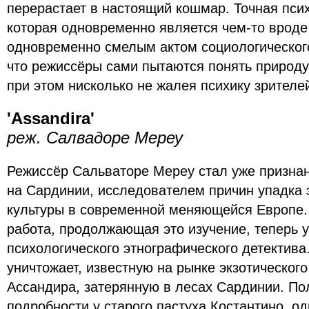
перерастает в настоящий кошмар. Точная псих
которая одновременно является чем-то вроде
одновременно смелым актом социологическог
что режиссёры сами пытаются понять природу
при этом нисколько не жалея психику зрителе
'Assandira'
реж. Салвадоре Мереу
Режиссёр Сальваторе Мереу стал уже призна
на Сардинии, исследователем причин упадка 
культуры в современной меняющейся Европе.
работа, продолжающая это изучение, теперь у
психологического этнографического детектив
уничтожает, известную на рынке экзотическог
Ассандира, затерянную в лесах Сардинии. По
подробности у старого пастуха Костантино, о