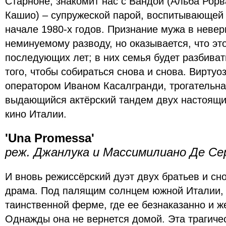
Старноне, знакомит нас с Вандой (Альба Рорв
Кашио) – супружеской парой, воспитывающей 
начале 1980-х годов. Признание мужа в невер
неминуемому разводу, но оказывается, что эт
последующих лет; в них семья будет разбиват
того, чтобы собираться снова и снова. Виртуо
оператором Иваном Касалгранди, трогательна
выдающийся актёрский тандем двух настоящи
кино Италии.
'Una Promessa'
реж. Джанлука и Массимилиано Де Се
И вновь режиссёрский дуэт двух братьев и с
драма. Под палящим солнцем южной Италии, 
таинственной ферме, где ее безнаказанно и ж
Однажды она не вернется домой. Эта трагиче