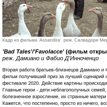
Кадр из фильма 'Assandira' реж. Салвадоре Ме
'Bad Tales'/'Favolacce'
(фильм откры
реж. Дамиано и Фабио Д'Инноченцо
Вторая работа братьев-близнецов Дамиано и 
фильм получивший приз за лучший сценарий 
фестивале 2020. Действие картины происходи
Главные герои - дети неблагополучных семей
болезненное взросление, их странные матери
Кажется, что постепенно, просто из ничего, в