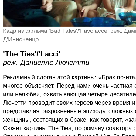
Кадр из фильма '
Bad Tales'/'Favolacce' реж. Да
Д'Инноченцо
'The Ties'/'Lacci'
реж. Даниелле Лючетти
Рекламный слоган этой картины: «Брак по-итал
многое объясняет. Перед нами очень частная
или нелюбви, охватывающая четыре десятиле
Лючетти проводит своих героев через время и
представляя разрозненные эпизоды сложных
женщины, состоящих в браке, как говорят, «з
Сюжет картины The Ties, по роману соавтора