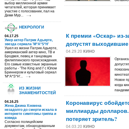
онлайно
выбор миллионной армии
читателей, которая принимает
участие с голосовании, пал на
Деми Мур...
НЕКРОЛОГИ
К премии «Оскар» из-
04.17.25
Умер актер Патрик Адьярте,
допустят выходившие
звезда сериала 'M*A*S*H'
Ушел из жизни Патрик Адьярте,
04.29.20
КИНО
американский актер кино, ТВ и
Бродвея, певец и танцовщик
Организ
филиппинского происхождения.
Его самые известные экранные
допустя
работы - 'The King and I' с Юлом
показан
Бриннером и культовый сериал
кинотеат
'M*A*S*H'...
Новое п
когда ки
ИЗ ЖИЗНИ
пандеми
ЗНАМЕНИТОСТЕЙ
Коронавирус обойдетс
04.16.25
Жена Джина Хэкмена
миллиарды долларов.
незадолго до смерти искала в
интернете симптомы гриппа и
потеряет зритель?
ковида
Согласно полицейским
документам, обнародованным
04.03.20
КИНО