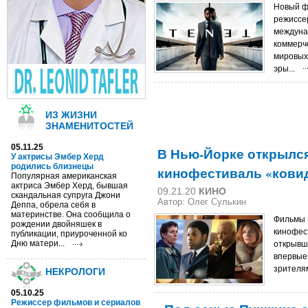
Новый фа
режиссе
междуна
коммерче
мировых
эры...
ИЗ ЖИЗНИ
ЗНАМЕНИТОСТЕЙ
05.11.25
В Нью-Йорке открылс
У актрисы Эмбер Херд
родились близнецы
кинофестиваль «кови
Популярная американская
актриса Эмбер Херд, бывшая
09.21.20
КИНО
скандальная супруга Джони
Автор: Олег Сулькин
Деппа, обрела себя в
материнстве. Она сообщила о
Фильмы 
рождении двойняшек в
кинофес
публикации, приуроченной ко
Дню матери...
открывше
впервые
зрителям
НЕКРОЛОГИ
05.10.25
Режиссер фильмов и сериалов