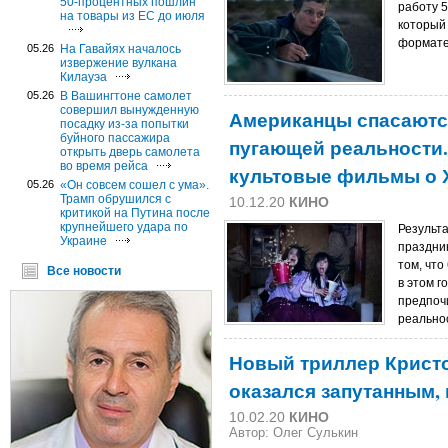
50-процентных пошлин
работу 
на товары из ЕС до июля
который
формат
05.26
На Гавайях началось
извержение вулкана
Килауэа
05.26
В Вашингтоне самолет
совершил вынужденную
Американцы спасаютс
посадку из-за попытки
буйного пассажира
пугающей реальности
открыть дверь самолета
во время рейса
культовые фильмы о 
05.26
«Он совсем сошел с ума».
Трамп обрушился с
10.12.20
КИНО
критикой на Путина после
крупнейшего удара по
Результ
Украине
праздни
том, чт
Все новости
в этом г
предпоч
реальнос
Новый триллер Кристо
оказался запутанным,
10.02.20
КИНО
Автор: Олег Сулькин