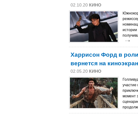
02.10.20
КИНО
Южнокоре
режиссе
номинац
истории
получивш
Харрисон Форд в рол
вернется на киноэкра
02.05.20
КИНО
Голливу
участие
приключ
момент 
сценари
продолж