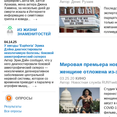
шерифом Санта-Фе, Бетси
Автор: Денис Рузаев
Аракава, жена актера Джина
Хэкмена, за несколько дней до
Последс
смерти искала в Интернете
эксперто
информацию о симптомах
ощущать
гриппа и ковида...
только 
компании
ИЗ ЖИЗНИ
голливуд
ЗНАМЕНИТОСТЕЙ
04.14.25
У звезды 'Euphoria' Эрика
Дэйна диагностировали
неизлечимую болезнь: боковой
амиотрофический склероз
Актер Эрик Дэйн сообщил, что у
Мировая премьера нов
него диагностировали боковой
амиотрофический склероз —
женщине отложена из-
неизлечимое дегенеративное
заболевание центральной
03.25.20
КИНО
нервной системы, которое со
временем приводит к параличу и
Автор: Новостная служба RUNYwe
атрофии мышц...
Студия 
перенес
ОПРОСЫ
женщине
август в
Результаты
COVID-1
Все опросы
фильма 