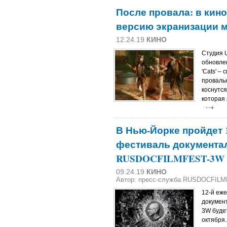
После провала: в кин
версию экранизации мю
12.24.19
КИНО
Студия U
обновле
'Cats' –
проваль
коснутс
которая 
В Нью-Йорке пройдет 
фестиваль документа
RUSDOCFILMFEST-3W
09.24.19
КИНО
Автор: пресс-служба RUSDOCFIL
12-й еж
докумен
3W будет
октября.