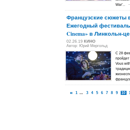
War'...
Французские сюжеты 
Ежегодный фестиваль «
Cinema» в Линкольн-ц
02.26.19
КИНО
Автор: Юрий Мергольд
С 28 фе
пройдет
Vous wit
традици
жизнесп
француз
1
...
3
4
5
6
7
8
9
10