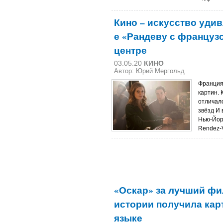
Кино – искусство удивля
е «Рандеву с француз
центре
03.05.20
КИНО
Автор: Юрий Мергольд
Франция
картин. 
отличал
звёзд И 
Нью-Йор
Rendez-V
«Оскар» за лучший ф
истории получила кар
языке