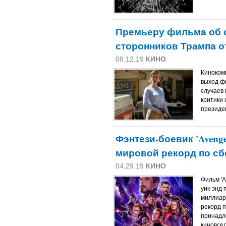
Премьеру фильма об 
сторонников Трампа 
08.12.19
КИНО
Кинокомп
выход фи
случаев
критики 
президе
Фэнтези-боевик 'Avenge
мировой рекорд по сб
04.29.19
КИНО
Фильм 'A
уик-энд 
миллиар
рекорд 
принадл
киновсел