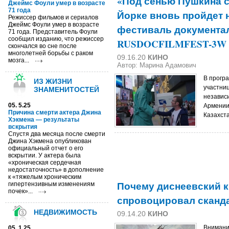
«Под сенью Пушкина сн
Джеймс Фоули умер в возрасте
71 года
Йорке вновь пройдет
Режиссер фильмов и сериалов
Джеймс Фоули умер в возрасте
фестиваль документа
71 года. Представитель Фоули
сообщил изданию, что режиссер
RUSDOCFILMFEST-3W
скончался во сне после
многолетней борьбы с раком
09.16.20
КИНО
мозга...
Автор: Марина Адамович
В програ
ИЗ ЖИЗНИ
участни
ЗНАМЕНИТОСТЕЙ
независ
05. 5.25
Армении
Причина смерти актера Джина
Казахста
Хэкмена — результаты
вскрытия
Спустя два месяца после смерти
Джина Хэкмена опубликован
официальный отчет о его
вскрытии. У актера была
«хроническая сердечная
недостаточность» в дополнение
к «тяжелым хроническим
Почему диснеевский 
гипертензивным изменениям
почек»...
спровоцировал сканд
НЕДВИЖИМОСТЬ
09.14.20
КИНО
Внимание
05. 1.25