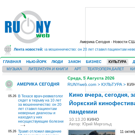
Америка Сегодня - Новости СШ
в тюрьму на 10 лет за мошенничество: он 20 лет ставил пациентам неверные
Лента новостей:
ГЛАВНАЯ
НЬЮ-ЙОРК
ЛЮДИ
ЗАКОН
БИЗНЕС
КУЛЬТУРА
МУЗЫКА
ЛИТЕРАТУРА И КНИГИ
АРТ
ТЕАТР,ОПЕРА,БАЛЕТ
К
Среда, 5 Августа 2026
АМЕРИКА СЕГОДНЯ
RUNYweb.com
>
КУЛЬТУРА
>
КИ
Кино вчера, сегодня, з
05.26
В Техасе врач-ревматолог
сядет в тюрьму на 10 лет
Йоркский кинофестив
за мошенничество: он 20
лет ставил пациентам
пандемии
неверные диагнозы и
находил у них
10.13.20
КИНО
несуществующие болезни
Автор: Юрий Мергольд
05.26
Трамп отложил введение
11 октя