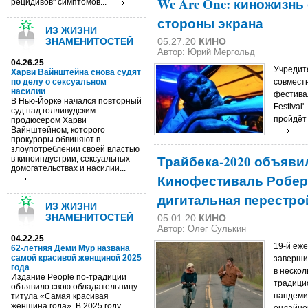
We Are One: киножизнь
рецидивов" симптомов...
стороны экрана
ИЗ ЖИЗНИ
ЗНАМЕНИТОСТЕЙ
05.27.20
КИНО
Автор: Юрий Мергольд
04.26.25
Учредит
Харви Вайнштейна снова судят
по делу о сексуальном
совмест
насилии
фестивал
В Нью-Йорке начался повторный
Festival
суд над голливудским
пройдёт 
продюсером Харви
Вайнштейном, которого
прокуроры обвиняют в
злоупотреблении своей властью
Трайбека-2020 объяви
в киноиндустрии, сексуальных
домогательствах и насилии...
Кинофестиваль Робер
дигитальная перестро
ИЗ ЖИЗНИ
ЗНАМЕНИТОСТЕЙ
05.01.20
КИНО
Автор: Олег Сулькин
04.22.25
19-й еж
62-летняя Деми Мур названа
самой красивой женщиной 2025
заверши
года
в нескол
Издание People по-традиции
традици
объявило свою обладательницу
пандемии
титула «Самая красивая
женщина года». В 2025 году