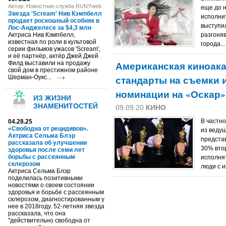
Автор: Новостная служба RUNYweb
еще до н
Звезда 'Scream' Нив Кэмпбелл
исполни
продает роскошный особняк в
выступил
Лос-Анджелесе за $4,3 млн
Актриса Нив Кэмпбелл,
разгоня
известная по роли в культовой
города..
серии фильмов ужасов 'Scream',
и её партнёр, актёр Джей Джей
Американская киноак
Филд выставили на продажу
свой дом в престижном районе
стандарты на съемки 
Шерман-Оукс...
номинации на «Оскар»
ИЗ ЖИЗНИ
ЗНАМЕНИТОСТЕЙ
09.09.20
КИНО
В частно
04.28.25
«Свободна от рецидивов».
из ведущ
Актриса Сельма Блэр
представ
рассказала об улучшении
30% вто
здоровья после семи лет
борьбы с рассеянным
исполня
склерозом
люди с и
Актриса Сельма Блэр
поделилась позитивными
новостями о своем состоянии
здоровья и борьбе с рассеянным
склерозом, диагностированным у
нее в 2018году. 52-летняя звезда
рассказала, что она
"действительно свободна от