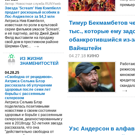
Автор: Новостная служба RUNYweb
премьеры
Звезда 'Scream' Нив Кэмпбелл
продает роскошный особняк в
Лос-Анджелесе за $4,3 млн
Тимур Бекмамбетов че
Актриса Нив Кэмпбелл,
известная по роли в культовой
тыс., которые ему зад
серии фильмов ужасов 'Scream',
и её партнёр, актёр Джей Джей
обанкротившийся из-з
Филд выставили на продажу
свой дом в престижном районе
Вайнштейн
Шерман-Оукс...
04.27.18
КИНО
ИЗ ЖИЗНИ
ЗНАМЕНИТОСТЕЙ
Работаю
режиссе
04.28.25
кинокомп
«Свободна от рецидивов».
кредитор
Актриса Сельма Блэр
рассказала об улучшении
скандала
здоровья после семи лет
борьбы с рассеянным
склерозом
Актриса Сельма Блэр
поделилась позитивными
новостями о своем состоянии
здоровья и борьбе с рассеянным
склерозом, диагностированным у
нее в 2018году. 52-летняя звезда
Уэс Андерсон в алфав
рассказала, что она
"действительно свободна от