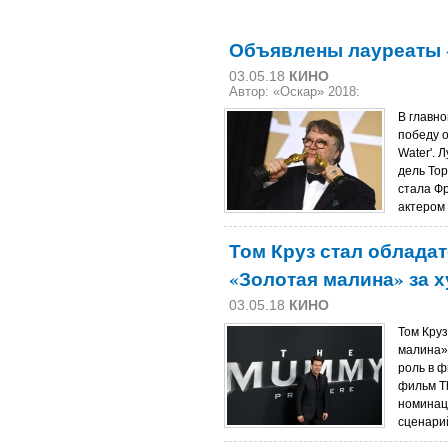
Объявлены лауреаты 
03.05.18
КИНО
Автор: «Оскар» 2018:
В главн
победу о
Water'.
дель Тор
стала Ф
актером 
Том Круз стал облада
«Золотая малина» за 
03.05.18
КИНО
Том Кру
малина»
роль в 
фильм Th
номинац
сценари