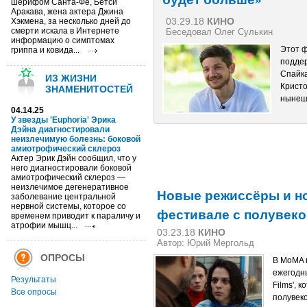
шерифом Санта-Фе, Бетси
Аракава, жена актера Джина
03.29.18
КИНО
Хэкмена, за несколько дней до
смерти искала в Интернете
Беседовал Олег Сулькин
информацию о симптомах
Этот ф
гриппа и ковида...
подде
Спайка
ИЗ ЖИЗНИ
Кристо
ЗНАМЕНИТОСТЕЙ
нынешн
04.14.25
У звезды 'Euphoria' Эрика
Дэйна диагностировали
неизлечимую болезнь: боковой
амиотрофический склероз
Актер Эрик Дэйн сообщил, что у
него диагностировали боковой
амиотрофический склероз —
неизлечимое дегенеративное
Новые режиссёры и н
заболевание центральной
нервной системы, которое со
фестивале с полувек
временем приводит к параличу и
атрофии мышц...
03.23.18
КИНО
Автор: Юрий Мергольд
ОПРОСЫ
В MoMA в
ежегодн
Результаты
Films', 
Все опросы
полувек