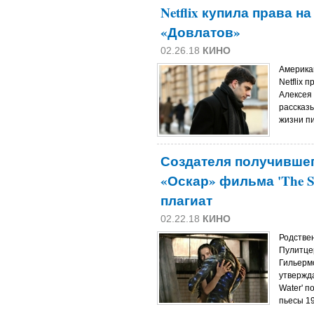
Netflix купила права н
«Довлатов»
02.26.18
КИНО
Америка
Netflix 
Алексея
рассказ
жизни пи
Создателя получившег
«Оскар» фильма 'The Sh
плагиат
02.22.18
КИНО
Родстве
Пулитцер
Гильермо
утвержда
Water' п
пьесы 19