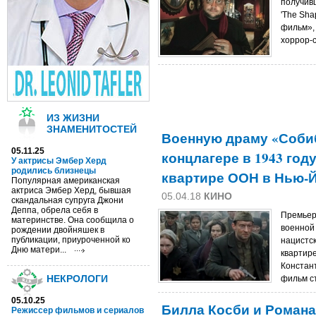
получив
'The Sha
фильм», 
хоррор-се
ИЗ ЖИЗНИ
ЗНАМЕНИТОСТЕЙ
Военную драму «Собиб
05.11.25
концлагере в 1943 год
У актрисы Эмбер Херд
родились близнецы
квартире ООН в Нью-
Популярная американская
актриса Эмбер Херд, бывшая
05.04.18
КИНО
скандальная супруга Джони
Деппа, обрела себя в
Премьер
материнстве. Она сообщила о
военной
рождении двойняшек в
публикации, приуроченной ко
нацистск
Дню матери...
квартир
Констант
НЕКРОЛОГИ
фильм с
05.10.25
Билла Косби и Роман
Режиссер фильмов и сериалов