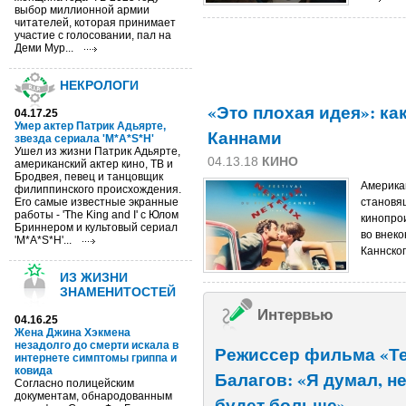
выбор миллионной армии
читателей, которая принимает
участие с голосовании, пал на
Деми Мур...
НЕКРОЛОГИ
«Это плохая идея»: как
04.17.25
Умер актер Патрик Адьярте,
Каннами
звезда сериала 'M*A*S*H'
Ушел из жизни Патрик Адьярте,
04.13.18
КИНО
американский актер кино, ТВ и
Бродвея, певец и танцовщик
Американ
филиппинского происхождения.
Его самые известные экранные
становя
работы - 'The King and I' с Юлом
кинопрои
Бриннером и культовый сериал
во внеко
'M*A*S*H'...
Каннског
ИЗ ЖИЗНИ
ЗНАМЕНИТОСТЕЙ
Интервью
04.16.25
Жена Джина Хэкмена
незадолго до смерти искала в
Режиссер фильма «Те
интернете симптомы гриппа и
ковида
Балагов: «Я думал, н
Согласно полицейским
документам, обнародованным
будет больше»