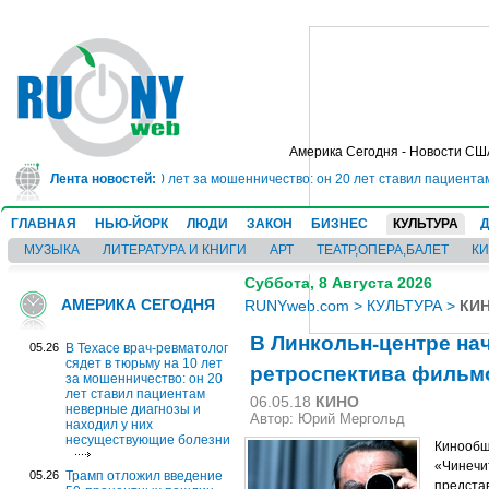
Америка Сегодня - Новости СШ
ядет в тюрьму на 10 лет за мошенничество: он 20 лет ставил пациентам не
Лента новостей:
ГЛАВНАЯ
НЬЮ-ЙОРК
ЛЮДИ
ЗАКОН
БИЗНЕС
КУЛЬТУРА
МУЗЫКА
ЛИТЕРАТУРА И КНИГИ
АРТ
ТЕАТР,ОПЕРА,БАЛЕТ
К
Суббота, 8 Августа 2026
АМЕРИКА СЕГОДНЯ
RUNYweb.com
>
КУЛЬТУРА
>
КИ
В Линкольн-центре на
05.26
В Техасе врач-ревматолог
сядет в тюрьму на 10 лет
ретроспектива фильм
за мошенничество: он 20
лет ставил пациентам
06.05.18
КИНО
неверные диагнозы и
Автор: Юрий Мергольд
находил у них
несуществующие болезни
Кинообщ
«Чинечи
05.26
Трамп отложил введение
предста