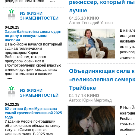
режиссер, который пы
рецидивов" симптомов...
лучше
ИЗ ЖИЗНИ
ЗНАМЕНИТОСТЕЙ
04.26.18
КИНО
Автор: Геннадий Устиян
04.26.25
В начале
Харви Вайнштейна снова судят
по делу о сексуальном
имацион
насилии
название
В Нью-Йорке начался повторный
оглянуть
суд над голливудским
режиссер
продюсером Харви
Вайнштейном, которого
знаменит
прокуроры обвиняют в
злоупотреблении своей властью
Объединяющая сила к
в киноиндустрии, сексуальных
домогательствах и насилии...
«великолепная семерк
Трайбеке
ИЗ ЖИЗНИ
ЗНАМЕНИТОСТЕЙ
04.17.18
КИНО
Автор: Юрий Мергольд
04.22.25
В Нью-Йо
62-летняя Деми Мур названа
самой красивой женщиной 2025
ежегодны
года
Festival
Издание People по-традиции
событие
объявило свою обладательницу
особенн
титула «Самая красивая
женщина года». В 2025 году