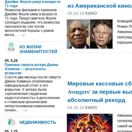
Джеймс Фоули умер в возрасте
из Американской кин
71 года
Режиссер фильмов и сериалов
05.04.18
КИНО
Джеймс Фоули умер в возрасте
71 года. Представитель Фоули
Комедий
сообщил изданию, что режиссер
скончался во сне после
Роман П
многолетней борьбы с раком
Америка
мозга...
присужд
нарушен
ИЗ ЖИЗНИ
ЗНАМЕНИТОСТЕЙ
05. 5.25
Причина смерти актера Джина
Хэкмена — результаты
вскрытия
Спустя два месяца после смерти
Джина Хэкмена опубликован
Мировые кассовые сб
официальный отчет о его
вскрытии. У актера была
Avengers' за первые в
«хроническая сердечная
недостаточность» в дополнение
абсолютный рекорд
к «тяжелым хроническим
гипертензивным изменениям
04.30.18
КИНО
почек»...
Америка
супергеро
НЕДВИЖИМОСТЬ
самой ка
05. 1.25
полученн