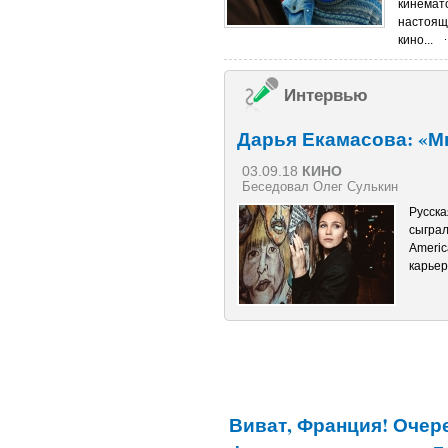
кинемат
настоящ
кино...
Интервью
Дарья Екамасова: «Мн
03.09.18
КИНО
Беседовал Олег Сулькин
Русска
сыграл
Americ
карьер
Виват, Франция! Очер