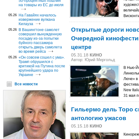
50-процентных пошлин
художес
на товары из ЕС до июля
величай
05.26
На Гавайях началось
Висконти
извержение вулкана
Килауэа
Открытые дороги ново
05.26
В Вашингтоне самолет
совершил вынужденную
Очередной кинофести
посадку из-за попытки
буйного пассажира
центре
открыть дверь самолета
во время рейса
05.31.18
КИНО
05.26
«Он совсем сошел с ума».
Автор: Юрий Мергольд
Трамп обрушился с
критикой на Путина после
В Нью-Й
крупнейшего удара по
Линколь
Украине
Люче» в 
Все новости
фестивал
New Ital
31 мая п
Гильермо дель Торо сн
антологию ужасов
05.15.18
КИНО
Кинореж