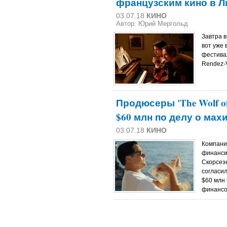
французским кино в Л
03.07.18
КИНО
Автор: Юрий Мергольд
Завтра 
вот уже 
фестива
Rendez-V
Продюсеры 'The Wolf of 
$60 млн по делу о мах
03.07.18
КИНО
Компания
финанси
Скорсезе 
согласи
$60 млн 
финансо