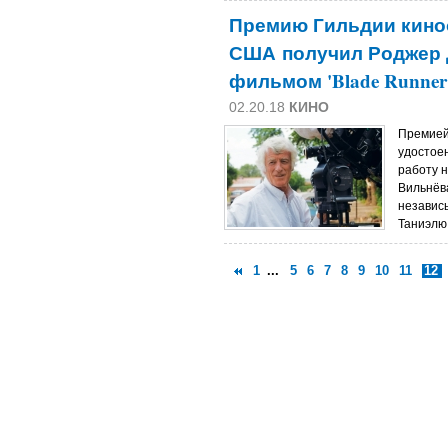
Премию Гильдии кино
США получил Роджер Д
фильмом 'Blade Runner 
02.20.18
КИНО
Премией
удостое
работу 
Вильнёва
независ
Таниэлю.
1
...
5
6
7
8
9
10
11
12